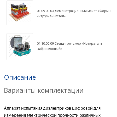
01.09.00.03 Демонстрационный макет «Формы
интрузивных тел»
Задать вопрос по
товару
01.10.00.09 Стенд-тренажер «Истиратель
Рассчитать доставку
вибрационный»
Ваше имя*
Запросить цену
Ваше имя*
Ваше имя*
Ваш e-mail*
Описание
Ваш e-mail*
Варианты комплектации
Ваш e-mail*
Товар*
Аппарат испытания диэлектриков цифровой для
Товар*
измерения электрической прочности различных