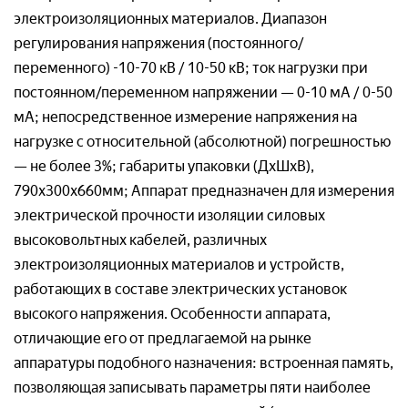
Товар*
Организация*
электроизоляционных материалов. Диапазон
регулирования напряжения (постоянного/
Организация*
переменного) -10-70 кВ / 10-50 кВ; ток нагрузки при
постоянном/переменном напряжении — 0-10 мА / 0-50
Организация*
Номер телефон*
мА; непосредственное измерение напряжения на
Номер телефона*
нагрузке с относительной (абсолютной) погрешностью
— не более 3%; габариты упаковки (ДхШхВ),
Номер телефон *
Ваш вопрос:*
790х300х660мм; Аппарат предназначен для измерения
электрической прочности изоляции силовых
Адрес доставки*
высоковольтных кабелей, различных
Отправляя заявку, я соглашаюсь с
электроизоляционных материалов и устройств,
Пользовательским соглашением
работающих в составе электрических установок
Отправляя заявку, я соглашаюсь с
высокого напряжения. Особенности аппарата,
Пользовательским соглашением
отличающие его от предлагаемой на рынке
аппаратуры подобного назначения: встроенная память,
Отправляя заявку, я соглашаюсь с
позволяющая записывать параметры пяти наиболее
Пользовательским соглашением