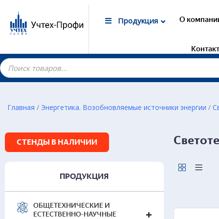
О компани
Продукция
Контак
Главная
/
Энергетика. Возобновляемые источники энергии
/
С
Гот
Светоте
СТЕНДЫ В НАЛИЧИИ
Эле
Опе
расп
стан
ПРОДУКЦИЯ
Рел
Тер
ОБЩЕТЕХНИЧЕСКИЕ И
Пере
ЕСТЕСТВЕННО-НАУЧНЫЕ