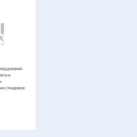
бия
борудования
вета и
и
ние стендовое
тории
Готовые лаборатории
ники — источники света и
Атомная энергетика