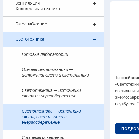
вентиляция
Газ
Холодильная техника
— 
— 
Газоснабжение
— 
— 
Светотехника
— 
Готовые лаборатории
Газо
Основы светотехники —
— 
источники света и светильники
Типовой ком
— 
«Светотехни
— 
светильники
Светотехника — источники
света и энергосбережение
энергосбере
— 
ноутбуком,
Светотехника — источники
Эксп
света, светильники и
энергосбережение
— 
ПОДРОБ
— 
Системы освещения