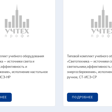
Наглядные посо
рение электрической энергии и мощности
ктроснабжение
темы электроснабжения
госбережение в системах
ктроснабжения
таж и наладка электрооборудования
аж и наладка систем релейной защиты,
ведение демоэкзамена
ктрооборудование станций и подстанций
плект учебного оборудования
Типовой комплект учебного о
уальные стенды по электроэнергетике
ка — источники света и
«Светотехника — источники с
уальные стенды по ТЭЦ и ГЭС
,эффективность и
светильники,эффективность 
ядные макеты по энергетике
жение», исполнение настольное
энергосбережение», исполне
лядные пособия
-ИСЭ-НР
ручное, СТ-ИСЭ-СР
НЕЕ
ПОДРОБНЕЕ
овые лаборатории
Готовые лабора
логазоснабжение
Основы светотех