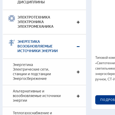
ДИСЦИПЛИНЫ
Изме
Эле
Сис
ЭЛЕКТРОТЕХНИКА
ЭЛЕКТРОНИКА
Энер
ЭЛЕКТРОМЕХАНИКА
эле
Мон
Монт
ЭНЕРГЕТИКА
про
ВОЗОБНОВЛЯЕМЫЕ
ИСТОЧНИКИ ЭНЕРГИИ
Эле
Типовой ком
Вирт
«Светотехни
Энергетика
Вирт
светильники
Электрические сети,
Нагл
энергосбере
станции и подстанции
Наг
Энергосбережение
ручное, СТ
Альтернативные и
возобновляемые источники
ПОДРОБ
энергии
Гот
Теп
Теплогазоснабжение и