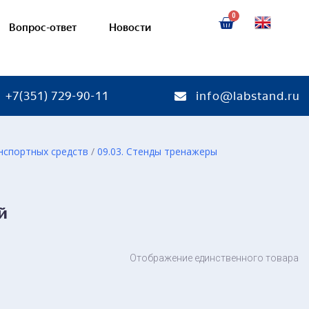
Вопрос-ответ
Новости
+7(351) 729-90-11
info@labstand.ru
нспортных средств
/
09.03. Стенды тренажеры
тории
Готовые лаборатории
ебные комплексы
Соединения деталей машин
й
я
— Учебно-лабораторные ст
кая химия
— Стенды-планшеты и дем
макеты
я химия
Отображение единственного товара
химия
Механические передачи
ая химия
— Учебно-лабораторные ст
кинетика