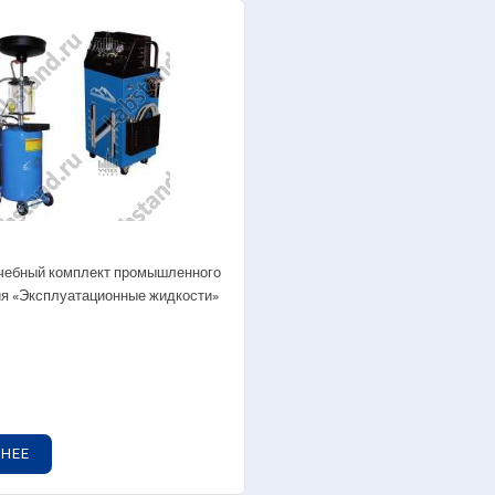
бно-производственное оборудование для
— Химическая
оратории «Оптик-механик»
— Коллоидная 
ораторные стенды — Молекулярная физика
— Химические 
ораторные стенды — Ядерная физика
— Химия нефти 
ораторные стенды — Квантовая физика
— Химия воды
туальные лабораторные стенды
— Биохимия
ографическое оборудование
— Вещества и 
дняя школа
— Интерактив
лядные пособия
 Учебный комплект промышленного
Лабораторные к
я «Эксплуатационные жидкости»
— Технологиче
производств
— Лабораторны
— Лабораторны
— Лабораторны
химии
НЕЕ