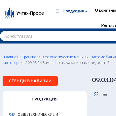
О компани
Продукция
Контак
Главная
/
Транспорт. Технологические машины
/
Автомобильн
автосервис
/ 09.03.04 Замена эксплуатационных жидкостей
Гот
Лаб
маг
09.03.0
СТЕНДЫ В НАЛИЧИИ
Дем
Элек
Лаб
ПРОДУКЦИЯ
Дем
Лаб
ОБЩЕТЕХНИЧЕСКИЕ И
Дем