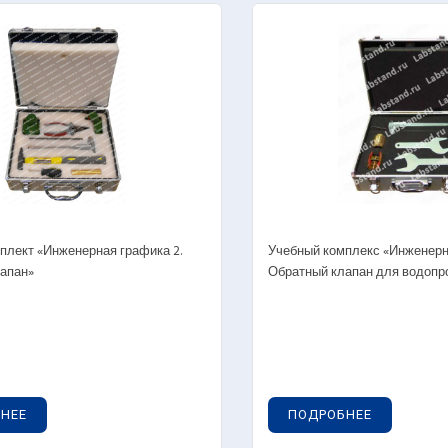
Наглядные посо
овые лаборатории
Готовые лабора
ение. Начертательная геометрия.
енерная графика
Учебные стенды
Виртуальные уч
Наглядные посо
плект «Инженерная графика 2.
Учебный комплекс «Инженерна
апан»
Обратный клапан для водопр
овые лаборатории
Готовые лабора
етическая и техническая механика
Электробезопас
НЕЕ
ПОДРОБНЕЕ
Учебно-лабораторные стенды и комплексы
— Моноблочно
ехническая механика)