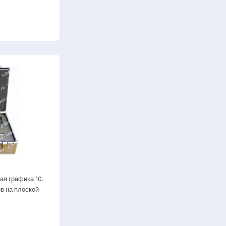
я графика 10.
в на плоской