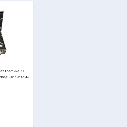
бия
Наглядные пособия
тории
Готовые лаборатории
Лабораторные стенды
ебные комплексы
Виртуальные стенды
бия
Наглядные пособия
я графика 2.1.
оводных систем»
тории
Готовые лаборатории
ность
Системы пожарной безопасн
е исполнение
— Лабораторные стенды