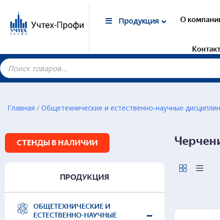
О компани
Продукция
Контак
Главная
/
Общетехнические и естественно-научные дисципли
Гот
Черчени
Лаб
СТЕНДЫ В НАЛИЧИИ
маг
Дем
Элек
ПРОДУКЦИЯ
Лаб
Дем
Лаб
ОБЩЕТЕХНИЧЕСКИЕ И
ЕСТЕСТВЕННО-НАУЧНЫЕ
Дем