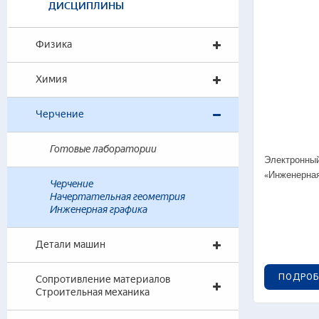
ДИСЦИПЛИНЫ
Уче
лаб
Физика
Лаб
Лаб
Химия
Лаб
Вир
Черчение
Гол
Сре
Готовые лаборатории
Наг
Электронный
«Инженерная
Черчение
Начертательная геометрия
Инженерная графика
Детали машин
ПОДРОБ
Сопротивление материалов
Строительная механика