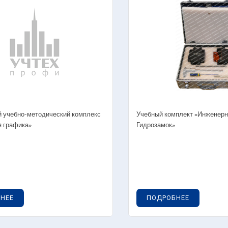
бно-производственное оборудование для
— Химическая
оратории «Оптик-механик»
— Коллоидная 
ораторные стенды — Молекулярная физика
— Химические 
ораторные стенды — Ядерная физика
— Химия нефти 
ораторные стенды — Квантовая физика
— Химия воды
туальные лабораторные стенды
— Биохимия
ографическое оборудование
— Вещества и 
дняя школа
— Интерактив
лядные пособия
 учебно-методический комплекс
Учебный комплект «Инженерна
 графика»
Гидрозамок»
Лабораторные к
— Технологиче
производств
— Лабораторны
— Лабораторны
— Лабораторны
НЕЕ
ПОДРОБНЕЕ
химии