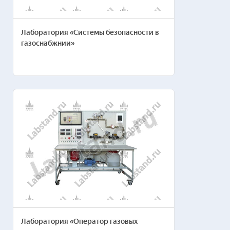
Лаборатория «Системы безопасности в
Ваш e-mail*
газоснабжнии»
Отправляя заявку, я соглашаюсь с
Пользовательским соглашением
Лаборатория «Оператор газовых