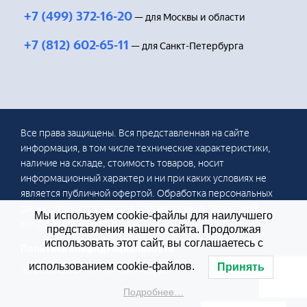
+7 (499) 372-16-20
— для Москвы и области
+7 (812) 602-65-11
— для Санкт-Петербурга
Все права защищены. Вся представленная на сайте
информация, в том числе технические характеристики,
наличие на складе, стоимость товаров, носит
информационный характер и ни при каких условиях не
является публичной офертой. Обработка персональных
данных осуществляется в соответствии с Политикой
Мы используем cookie-файлы для наилучшего
конфиденциальности.
представления нашего сайта. Продолжая
использовать этот сайт, вы соглашаетесь с
Политика конфиденциальности
использованием cookie-файлов.
Принять
© 2026 ООО НПП «Учтех-Профи»
Подробнее…