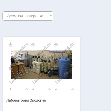
Эле
Сре
Сис
Сист
Сис
Гео
Арх
Ширина/дли
Cтр
Наг
Количество 
Бюджет, руб
Лаборатория Экология
Название ор