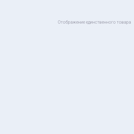
а систем ЖКХ
бия
Отображение единственного товара