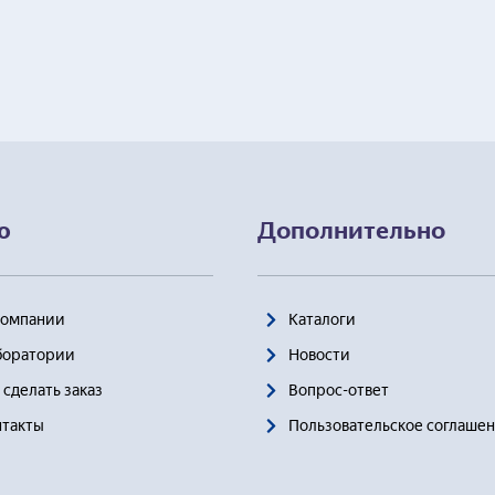
фона*
ю
Дополнительно
Компании
Каталоги
боратории
Новости
я заявку, я соглашаюсь с
Пользовательским соглашением
 сделать заказ
Вопрос-ответ
нтакты
Пользовательское соглаше