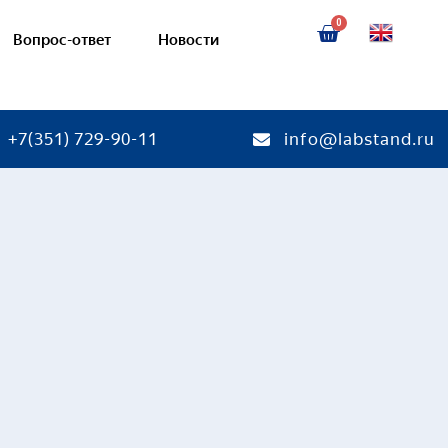
Вопрос-ответ
Новости
+7(351) 729-90-11
info@labstand.ru
ории
тории
Готовые лаборатории
яции
Очистка вод
абжения
Общая и инженерная эколог
абжения
Переработка и утилизация о
едства очистки воды
Загрязнение окружающей с
аты и водопроводная арматура
Наглядные пособия
ния