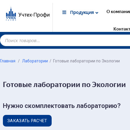
О компани
Продукция
Контак
Главная
/
Лаборатории
/
Готовые лаборатории по Экологии
Пожел
Гот
Готовые лаборатории по Экологии
Техн
Направлени
Стр
Дем
Нужно скомплектовать лабораторию?
Тех
Пожелания п
Дор
ЗАКАЗАТЬ РАСЧЕТ
Стр