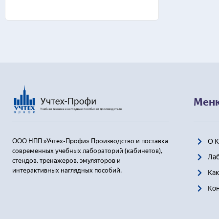
Ваше имя*
Номер теле
Мен
Ваш e-mail*
О 
ООО НПП »Учтех-Профи» Производство и поставка
современных учебных лабораторий (кабинетов),
Ла
стендов, тренажеров, эмуляторов и
Отправля
интерактивных наглядных пособий.
Как
Ко