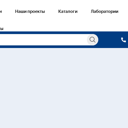
и
Наши проекты
Каталоги
Лаборатории
ты
ания по комплектации лаборат
овые лаборатории
Готовые лабора
ология строительного производства
Системы вентил
е
оительные материалы
Системы газосн
онстрационные наборы по строительству
Системы водосн
нологии древесины и пиломатериалов
Технологии и ср
о составу*
ожные работы
Насосные агрег
оительно-дорожная техника
Системы отопле