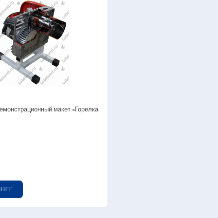
Наглядные посо
рение электрической энергии и мощности
ктроснабжение
темы электроснабжения
госбережение в системах
ктроснабжения
таж и наладка электрооборудования
аж и наладка систем релейной защиты,
ведение демоэкзамена
ктрооборудование станций и подстанций
 Демонстрационный макет «Горелка
уальные стенды по электроэнергетике
уальные стенды по ТЭЦ и ГЭС
ядные макеты по энергетике
лядные пособия
НЕЕ
овые лаборатории
Готовые лабора
логазоснабжение
Основы светотех