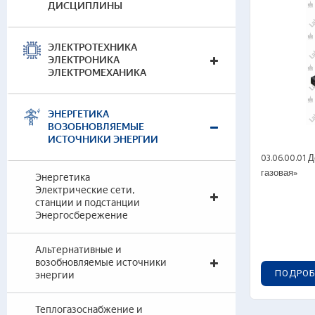
ДИСЦИПЛИНЫ
Изме
Эле
Сис
ЭЛЕКТРОТЕХНИКА
ЭЛЕКТРОНИКА
Энер
ЭЛЕКТРОМЕХАНИКА
эле
Мон
Монт
ЭНЕРГЕТИКА
про
ВОЗОБНОВЛЯЕМЫЕ
ИСТОЧНИКИ ЭНЕРГИИ
Эле
03.06.00.01
Вирт
газовая»
Энергетика
Вирт
Электрические сети,
Нагл
станции и подстанции
Наг
Энергосбережение
Альтернативные и
возобновляемые источники
ПОДРОБ
энергии
Гот
Теп
Теплогазоснабжение и