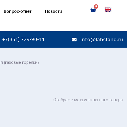
Вопрос-ответ
Новости
+7(351) 729-90-11
info@labstand.ru
ия (газовые горелки)
тории
Готовые лаборатории
гетика
Теплогазоснабжение и вент
энергетика
Криогенная и холодильная т
Кондиционеры
а
Отображение единственного товара
Наглядные пособия
а
ельные установки
трической энергии