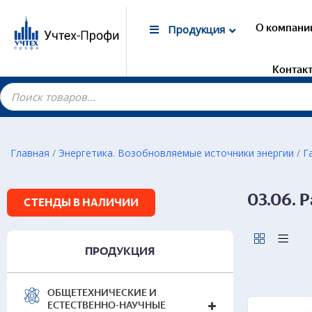
О компани
Продукция
Контак
Главная
/
Энергетика. Возобновляемые источники энергии
/
Г
Гот
03.06. 
СТЕНДЫ В НАЛИЧИИ
Эле
Опе
расп
стан
ПРОДУКЦИЯ
Рел
Тер
ОБЩЕТЕХНИЧЕСКИЕ И
Пере
ЕСТЕСТВЕННО-НАУЧНЫЕ