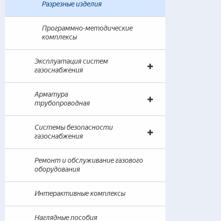
— 
Разрезные изделия
— 
Программно-методические
комплексы
Арм
— 
Эксплуатация систем
— 
газоснабжения
де
— 
Арматура
— 
трубопроводная
— 
Системы безопасности
газоснабжения
Сис
— 
Ремонт и обслуживание газового
— 
оборудования
— 
Интерактивные комплексы
Ремо
Наглядные пособия
Инт