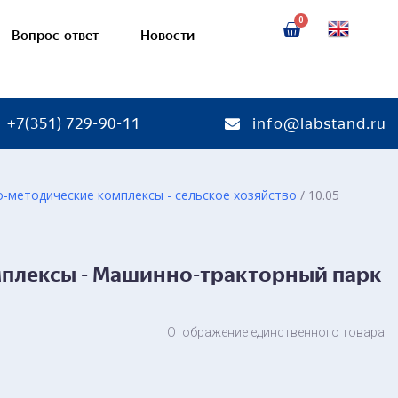
Вопрос-ответ
Новости
+7(351) 729-90-11
info@labstand.ru
-методические комплексы - сельское хозяйство
/ 10.05
тенды
Лабораторные стенды
еры
Стенды-тренажеры
мплексы - Машинно-тракторный парк
ы с натуральными деталями
Стенды-планшеты с натурал
ы светодинамические
Стенды-планшеты светодин
ные модели
Масштабированные модели
Отображение единственного товара