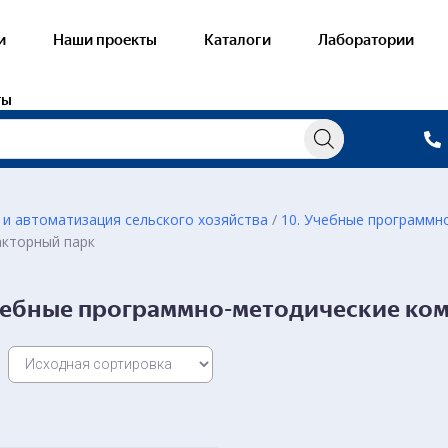
и
Наши проекты
Каталоги
Лаборатории
ты
 и автоматизация сельского хозяйства
/
10. Учебные программно
акторный парк
овые лаборатории по Механизации,
Лабораторные с
трификации и автоматизации сельского
Стенды-тренаж
йства
Учебные программно-методические ко
Стенды-планшет
Стенды-планшет
Масштабирован