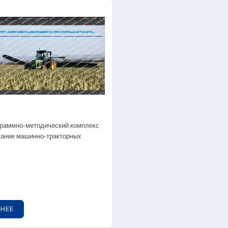
нды-тренажеры
Лабораторные с
нды-планшеты с натуральными деталями
Стенды-тренаж
нды-планшеты светодинамические
Стенды-планшет
штабированные модели
ограммно-методический комплекс
ание машинно-тракторных
ораторные стенды
Лабораторные с
нды-тренажеры
Стенды-тренаж
нды-планшеты с натуральными деталями
Стенды-планшет
нды-планшеты светодинамические
Стенды-планшет
НЕЕ