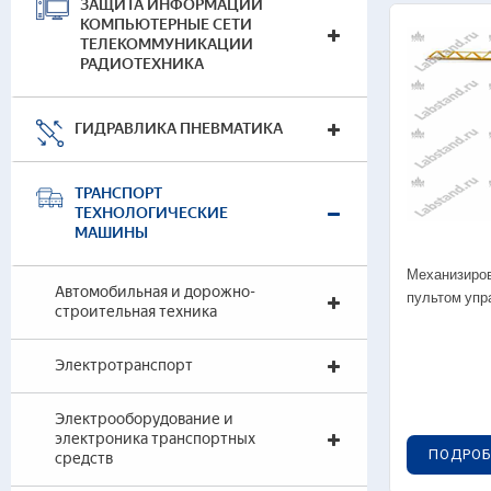
ЗАЩИТА ИНФОРМАЦИИ
КОМПЬЮТЕРНЫЕ СЕТИ
02
ТЕЛЕКОММУНИКАЦИИ
ДВ
РАДИОТЕХНИКА
0
0
ГИДРАВЛИКА ПНЕВМАТИКА
02
ТРАНСПОРТ
0
ТЕХНОЛОГИЧЕСКИЕ
д
МАШИНЫ
0
с
Механизиров
Автомобильная и дорожно-
пультом упр
строительная техника
02
0
Электротранспорт
0
0
Электрооборудование и
с
электроника транспортных
ПОДРОБ
средств
0
д