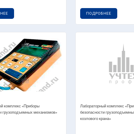
4.05.03. Стенды-планшеты
ветодинамические ходовая часть
НЕЕ
ПОДРОБНЕЕ
.06. Разрезные изделия ходовая часть
4.06.01. Автомобильные колеса в разрезе
4.06.02. Подвески в разрезе
мозное управление
.01. Лабораторные комплексы тормозное
равление
.02. Лабораторные стенды тормозное
равление
5.02.01. Гидравлические тормозные системы
й комплекс «Приборы
Лабораторный комплекс «Пр
5.02.02. Пневматические тормозные системы
и грузоподъемных механизмов»
безопасности грузоподъемны
козлового крана»
.03. Стенды-тренажеры тормозное
равление