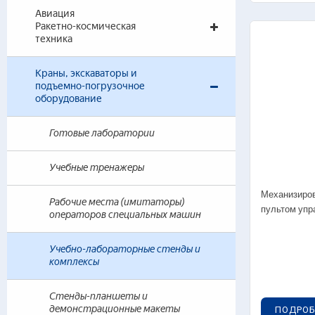
Авиация
Ракетно-космическая
техника
Тра
03
Краны, экскаваторы и
подъемно-погрузочное
03
оборудование
0
т
Готовые лаборатории
0
т
Учебные тренажеры
0
т
Механизиров
0
Рабочие места (имитаторы)
пультом упр
операторов специальных машин
0
0
Учебно-лабораторные стенды и
комплексы
03
0
Стенды-планшеты и
демонстрационные макеты
ПОДРОБ
0