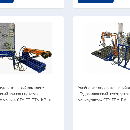
3.03.03. Раздаточные коробки
3.03.04. Ведущие мосты и их механизмы
.05. Стенды-планшеты трансмиссия
3.05.01 стенды-планшеты с натуральными
еталями и узлами
3.05.03. Стенды-планшеты
ветодинамические трансмиссия
.06. Разрезные изделия трансмиссия
3.06.00. Трансмисси в сборе в разрезе
едовательский комплекс
Учебно-исследовательский к
3.06.01. Фрикционные сцепления в разрезе
ский привод подъемно-
«Гидравлический перегрузоч
3.06.02. Механические коробки передач в
х машин» СГУ-ГП-ПТМ-КР-016-
манипулятор» СГУ-ГПМ-РУ-0
азрезе
3.06.03. Автоматические коробки передач в
азрезе
3.06.04. Раздаточные коробки в разрезе
3.06.05. Карданные передачи в разрезе