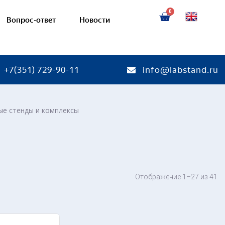
Вопрос-ответ
Новости
+7(351) 729-90-11
info@labstand.ru
ые стенды и комплексы
тории
Готовые лаборатории
ктромобиля
Лабораторные стенды
лектромобилей
Лабораторные модульные с
«Электрооборудование авто
 электромобилей
Отображение 1–27 из 41
автомобильная электроника
ли
Виртуальные лабораторные
тель
Диагностика электрооборуд
Наглядные пособия