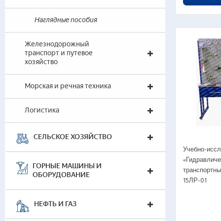
0
Наглядные пособия
0
Железнодорожный
03
транспорт и путевое
хозяйство
0
д
Морская и речная техника
0
с
Логистика
03
0
СЕЛЬСКОЕ ХОЗЯЙСТВО
Учебно-иссл
0
«Гидравличе
0
ГОРНЫЕ МАШИНЫ И
транспортны
р
ОБОРУДОВАНИЕ
15ЛР-01
0
р
0
НЕФТЬ И ГАЗ
0