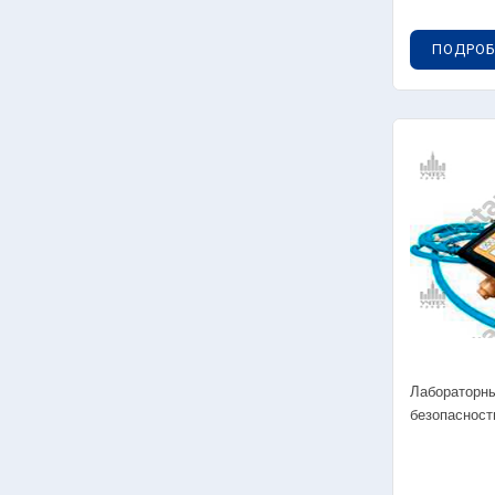
0
с
ПОДРОБ
04
0
0
Тор
05
уп
05
уп
0
Лабораторны
0
безопасност
05
уп