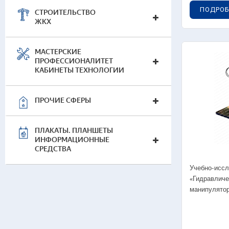
0
ПОДРОБ
СТРОИТЕЛЬСТВО
р
ЖКХ
МАСТЕРСКИЕ
Ходо
ПРОФЕССИОНАЛИТЕТ
КАБИНЕТЫ ТЕХНОЛОГИИ
04
04
ПРОЧИЕ СФЕРЫ
0
0
ПЛАКАТЫ. ПЛАНШЕТЫ
ИНФОРМАЦИОННЫЕ
04
СРЕДСТВА
0
Учебно-иссл
0
«Гидравличе
манипулято
04
0
д