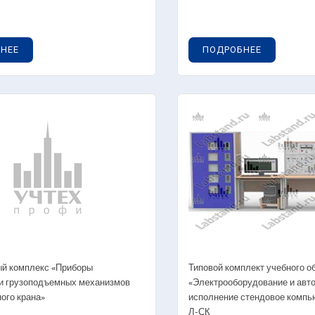
5.03.01. Аппараты и узлы гидравлической
ормозной системы
5.03.02. Аппараты и узлы пневмотической
НЕЕ
ПОДРОБНЕЕ
ормозной системы
.05. Стенды-планшеты тормозное
равление
5.05.01. Стенды-планшеты с натуральными
еталями и узлами тормозное управление
5.05.03. Стенды-планшеты
ветодинамические тормозное управление
.06. Разрезные элементы тормозное
равление
5.06.01. Гидравлическая тормозная система
5.06.02. Пневматическая тормозная система
й комплекс «Приборы
Типовой комплект учебного о
и грузоподъемных механизмов
«Электрооборудование и авт
ого крана»
исполнение стендовое компь
евое управление
Л-СК