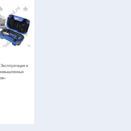
ебные комплексы
рт)
нное оборудование для
обслуживанию электромобилей
бия
«Эксплуатация и
промышленных
ов»