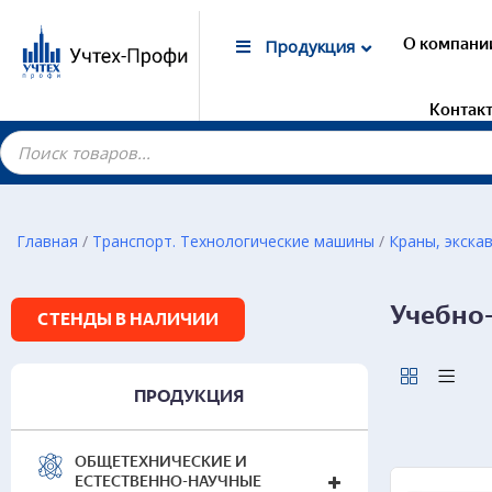
О компани
Продукция
Контак
Главная
/
Транспорт. Технологические машины
/
Краны, экск
Гот
Учебно
СТЕНДЫ В НАЛИЧИИ
Ком
01
01
ПРОДУКЦИЯ
0
д
ОБЩЕТЕХНИЧЕСКИЕ И
ЕСТЕСТВЕННО-НАУЧНЫЕ