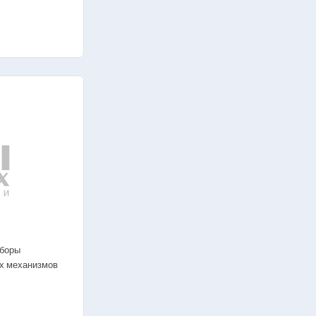
иборы
х механизмов