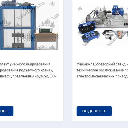
Виртуальные уч
.06. Разрезные изделия (комплектные ТС)
(электротранспо
1.06.01. Автомобили в разрезе
Специализирова
мастерских по 
1.06.02. Тракторы в разрезе
Наглядные посо
1.06.03. Шасси автомобилей в разрезе
1.06.04. Шасси тракторов в разрезе
1.06.05. Мототехника в разрезе
атели внутреннего сгорания
плект учебного оборудования
Учебно-лабораторный стенд 
рудование подъемного крана»,
техническое обслуживание 
.01. Лабораторные комплексы ДВС
 шкаф управления и ноутбук, ЭО-
электромеханических привод
2.02.01. Рабочие процессы ДВС
2.02.02. Системы электронного управления
ВС
2.02.03. Системы охлаждения ДВС
2.02.04. Диагностика ДВС
НЕЕ
ПОДРОБНЕЕ
2.02.05. Действующие ДВС автомобилей и
ракторов