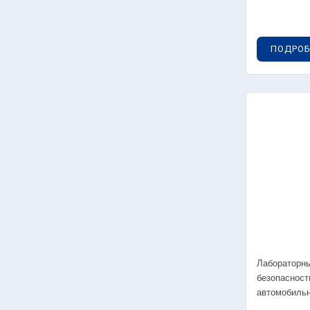
0
т
0
ПОДРОБ
т
05
уп
0
д
0
с
05
уп
0
0
Лабораторны
безопасност
автомобильн
Рул