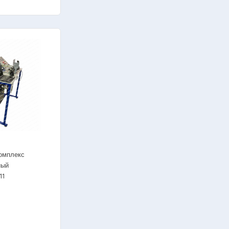
омплекс
ный
11