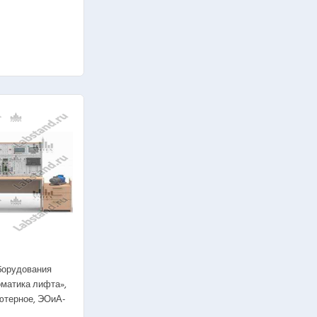
борудования
оматика лифта»,
ютерное, ЭОиА-