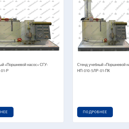
вая динамика. Аэродинамика
авлика. Динамические насосы
лядные пособия
овые лаборатории
прессоры и вакуумные насосы
ый «Поршневой насос» СГУ-
Стенд учебный «Поршневой н
-01-Р
НП-010-5ЛР-01-ПК
шневые насосы
тробежные насосы и агрегаты
бины
лядные пособия
НЕЕ
ПОДРОБНЕЕ