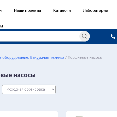
и
Наши проекты
Каталоги
Лаборатории
ты
е оборудование. Вакуумная техника
/ Поршневые насосы
овые лаборатории
Готовые лабора
вые насосы
рение в гидравлике и механике жидкости и
Гидропривод и 
Гидропривод и 
ростатика
Разрезные моде
ематика жидкости
Планшеты и наг
амика жидкости
Наглядные посо
циальные вопросы течения жидкости
ние в открытых руслах