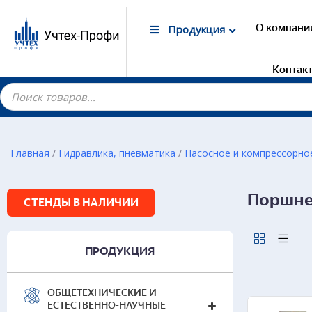
О компани
Продукция
Контак
Главная
/
Гидравлика, пневматика
/
Насосное и компрессорно
Гот
Поршне
СТЕНДЫ В НАЛИЧИИ
Изме
газа
Гид
ПРОДУКЦИЯ
Кин
Дин
Спе
ОБЩЕТЕХНИЧЕСКИЕ И
ЕСТЕСТВЕННО-НАУЧНЫЕ
Тече