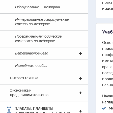
практ
Оборудование — медицина
и жиз
Интерактивные и виртуальные
стенды по медицине
Учеб
Программно-методические
комплексы по медицине
Основ
приме
Ветеринарное дело
профе
имита
Наглядные пособия
врача
после
Бытовая техника
прово
навык
Экономика и
предпринимательство
Научн
нагля
Ме
ПЛАКАТЫ. ПЛАНШЕТЫ