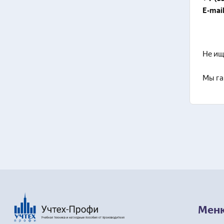
E-mai
Не ищ
Мы га
Мен