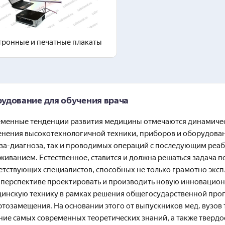
Перейти в раздел
тронные и печатные плакаты
удование для обучения врача
менные тенденции развития медицины отмечаются динамиче
нения высокотехнологичной техники, приборов и оборудовани
за-диагноза, так и проводимых операций с последующим ре
живанием. Естественное, ставится и должна решаться задача 
етствующих специалистов, способных не только грамотно эксп
в перспективе проектировать и производить новую инновацио
инскую технику в рамках решения общегосударственной пр
тозамещения. На основании этого от выпускников мед. вузов 
ние самых современных теоретических знаний, а также твердо