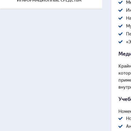
ИНФОРМАЦИОННЫЕ СРЕДСТВА
М
Ин
На
М
Пе
«Э
Меди
Крайн
котор
приме
внутр
Учеб
Номен
Но
Ан