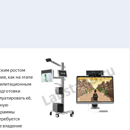
ским ростом
я, как на этапе
абилитационным
подготовки
луатировать её,
нную
ограммы
требуется
е владение