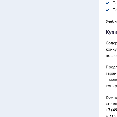
Пе
Пе
Учебн
Купи
Содер
конку
после
Предп
гаран
– мен
конкр
Компа
стенд
+7 (49
+ 7 (3