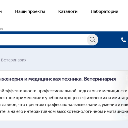
и
Наши проекты
Каталоги
Лаборатории
ты
. Ветеринария
овые лаборатории
Готовые лабора
нженерия и медицинская техника. Ветеринария
альная военная подготовка
Общественное п
ой эффективности профессиональной подготовки медицинских 
евойсковая подготовка
Программные к
естное применение в учебном процессе физических и имитац
питание)
лковое вооружение. Артиллерия.
главное, что при этом профессиональные знания, умения и на
ометы. Боеприпасы
— Физические
те, а на его интерактивном высокотехнологичном имитацион
и. БМП. Бронетранспортеры
тная техника
Легкая промышл
лядные пособия