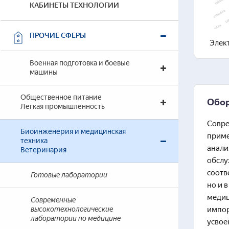
КАБИНЕТЫ ТЕХНОЛОГИИ
ПРОЧИЕ СФЕРЫ
Элек
Военная подготовка и боевые
машины
Общественное питание
Обор
Легкая промышленность
Совре
Биоинженерия и медицинская
приме
техника
анали
Ветеринария
обслу
соотв
Готовые лаборатории
но и 
медиц
Современные
высокотехнологические
импор
лаборатории по медицине
усвое