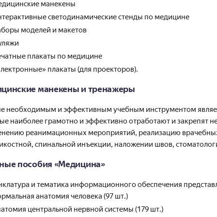
едицинские манекены
терактивные светодинамические стенды по медицине
боры моделей и макетов
уляжи
чатные плакаты по медицине
лектронные» плакаты (для проекторов).
цинские манекены и тренажеры
е необходимым и эффективным учебным инструментом являет
ые наиболее грамотно и эффективно отработают и закрепят н
нению реанимационных мероприятий, реализацию врачебных 
икостной, спинальной инъекции, наложении швов, стоматологи
ные пособия «Медицина»
клатура и тематика информационного обеспечения представ
рмальная анатомия человека (97 шт.)
атомия центральной нервной системы (179 шт.)