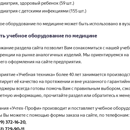
диатрия, здоровый ребенок (59 шт.)
диатрия с детскими инфекциями (155 шт.)
ое оборудование по медицине может быть использовано в вуза
ть учебное оборудование по медицине
жание раздела сайта позволит Вам ознакомиться с нашей уче
ренции на рынке аналогичных изделий. Мы ориентируемся на то
 его оформления на сайте предприятия.
риятие «Учебная техника» более 40 лет занимается производ
тирует её качество на протяжении и вне указанного гарантий
еджеры всегда готовы помочь Вам с правильным выбором, сэко
етную информацию, прочитайте раздел или обратитесь к мен
ния «Учтех-Профи» производит и поставляет учебное оборудов
ы Вы можете с помощью формы заказа на сайте, по телефонам:
9) 372-16-20,
51) 729-90-11,