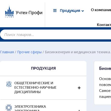
О компани
Продукция
Контак
Главная
/
Прочие сферы
/ Биоинженерия и медицинская техника
Гот
Биои
ПРОДУКЦИЯ
Нач
Основ
Общ
ОБЩЕТЕХНИЧЕСКИЕ И
повсем
Стре
ЕСТЕСТВЕННО-НАУЧНЫЕ
Самое 
Мин
ДИСЦИПЛИНЫ
пациен
Танк
Раке
ЭЛЕКТРОТЕХНИКА
Наг