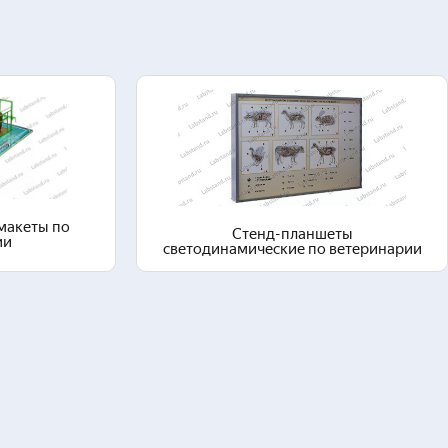
здел
Перейти в раздел
макеты по
Стенд-планшеты
ии
светодинамические по ветеринарии