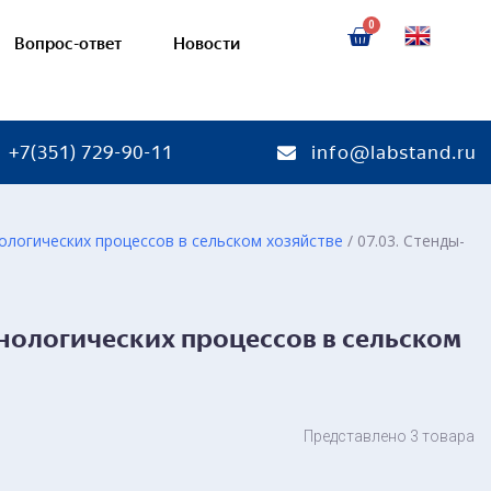
Вопрос-ответ
Новости
+7(351) 729-90-11
info@labstand.ru
ологических процессов в сельском хозяйстве
/ 07.03. Стенды-
тенды
Лабораторные стенды
еры
Стенды-тренажеры
нологических процессов в сельском
ы с натуральными деталями
Стенды-планшеты с натурал
ы светодинамические
Стенды-планшеты светодин
ные модели
Масштабированные модели
Представлено 3 товара