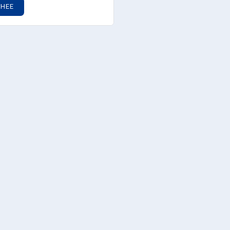
Агрокласс «Агро
НЕЕ
Наглядные посо