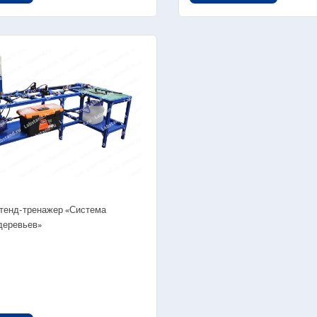
1 Учебно-лабораторные стенды
Аппаратные ком
ропонные установки)
Почвообрабаты
Посевные маши
Уборочные маш
Механизация жи
Машинно-тракто
Автоматизация т
сельском хозяйс
 Стенд-тренажер «Система
Агрокласс «Агро
деревьев»
нт и обслуживание сельскохозяйственных
Агрокласс «Сель
ин
биотехнологии»
Агрокласс «Сити
Агрокласс «Сел
Агрокласс «Вете