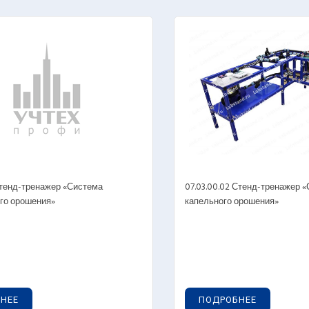
нды-тренажеры
Лабораторные с
нды-планшеты с натуральными деталями
Стенды-тренаж
нды-планшеты светодинамические
Стенды-планшет
штабированные модели
 Стенд-тренажер «Система
07.03.00.02 Стенд-тренажер 
ораторные стенды
Лабораторные с
го орошения»
капельного орошения»
нды-тренажеры
Стенды-тренаж
нды-планшеты с натуральными деталями
Стенды-планшет
нды-планшеты светодинамические
Стенды-планшет
НЕЕ
ПОДРОБНЕЕ