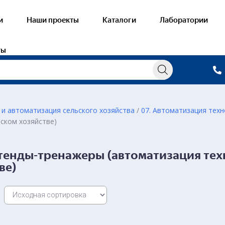
и
Наши проекты
Каталоги
Лаборатории
ты
 и автоматизация сельского хозяйства
/
07. Автоматизация техн
ском хозяйстве)
овые лаборатории по Механизации,
Лабораторные с
трификации и автоматизации сельского
Стенды-тренаж
йства
Стенды-тренажеры (автоматизация тех
Стенды-планшет
ве)
Стенды-планшет
Масштабирован