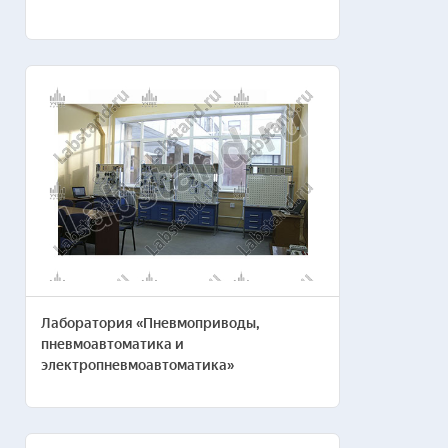
Пожелания по
комплектации
лаборатории
Лаборатория «Пневмоприводы,
пневмоавтоматика и
электропневмоавтоматика»
Направление