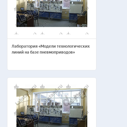
Название организации*
Ваше имя*
Лаборатория «Модели технологических
линий на базе пневмоприводов»
Номер телефона*
Ваш e-mail*
Отправляя заявку, я соглашаюсь с