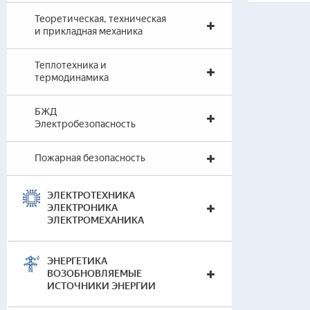
— 
Теоретическая, техническая
(т
и прикладная механика
— 
Теплотехника и
Тео
термодинамика
— 
(Т
БЖД
Электробезопасность
— 
(Т
Пожарная безопасность
При
ЭЛЕКТРОТЕХНИКА
— 
(п
ЭЛЕКТРОНИКА
ЭЛЕКТРОМЕХАНИКА
— 
(п
ЭНЕРГЕТИКА
Вир
ВОЗОБНОВЛЯЕМЫЕ
меха
ИСТОЧНИКИ ЭНЕРГИИ
— 