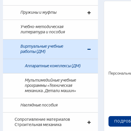
Пружины и муфты
Учебно-методическая
литература и пособия
Гот
Виртуальные учебные
Черч
работы (ДМ)
Инж
Аппаратные комплексы (ДМ)
Персональны
Мультимедийные учебные
программы «Техническая
механика. Детали машин»
Наглядные пособия
Гот
Теор
Сопротивление материалов
ПОДРОБ
— 
Строительная механика
(т