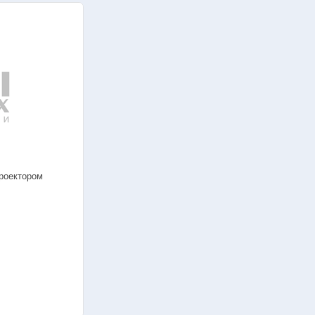
бия
Наглядные пособия
тории
Готовые лаборатории
Лабораторные стенды
ебные комплексы
Виртуальные стенды
бия
Наглядные пособия
роектором
тории
Готовые лаборатории
ность
Системы пожарной безопасн
е исполнение
— Лабораторные стенды