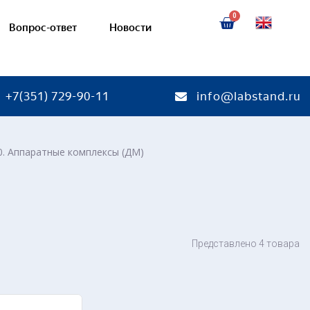
Вопрос-ответ
Новости
+7(351) 729-90-11
info@labstand.ru
00. Аппаратные комплексы (ДМ)
тории
Готовые лаборатории
ебные комплексы
Соединения деталей машин
я
— Учебно-лабораторные ст
кая химия
— Стенды-планшеты и дем
Представлено 4 товара
макеты
я химия
химия
Механические передачи
ая химия
— Учебно-лабораторные ст
кинетика