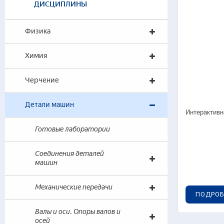
ДИСЦИПЛИНЫ
Уче
лаб
Физика
Лаб
Лаб
Химия
Лаб
Вир
Черчение
Гол
Сре
Детали машин
Наг
Интерактивн
Готовые лаборатории
Соединения деталей
машин
Механические передачи
ПОДРОБ
Валы и оси. Опоры валов и
осей