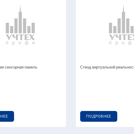
бно-производственное оборудование для
— Химическая
оратории «Оптик-механик»
— Коллоидная 
ораторные стенды — Молекулярная физика
— Химические 
ораторные стенды — Ядерная физика
— Химия нефти 
ораторные стенды — Квантовая физика
— Химия воды
туальные лабораторные стенды
— Биохимия
ографическое оборудование
— Вещества и 
дняя школа
— Интерактив
лядные пособия
ая сенсорная панель
Стенд виртуальной реальнос
Лабораторные к
— Технологиче
производств
— Лабораторны
— Лабораторны
— Лабораторны
НЕЕ
ПОДРОБНЕЕ
химии