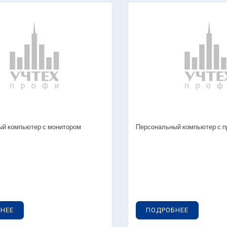
Наглядные посо
овые лаборатории
Готовые лабора
ение. Начертательная геометрия.
енерная графика
Учебные стенды
Виртуальные уч
Наглядные посо
й компьютер с монитором
Персональный компьютер с п
овые лаборатории
Готовые лабора
етическая и техническая механика
Электробезопас
НЕЕ
ПОДРОБНЕЕ
Учебно-лабораторные стенды и комплексы
— Моноблочно
ехническая механика)