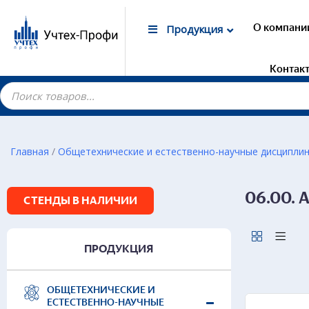
О компани
Продукция
Контак
Главная
/
Общетехнические и естественно-научные дисципли
Гот
06.00. 
Лаб
СТЕНДЫ В НАЛИЧИИ
маг
Дем
Элек
ПРОДУКЦИЯ
Лаб
Дем
Лаб
ОБЩЕТЕХНИЧЕСКИЕ И
ЕСТЕСТВЕННО-НАУЧНЫЕ
Дем