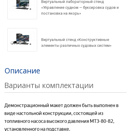
Виртуальный лабораторный стенд
«Управление судном — буксировка судов и
постановка на якорь»
Задать вопрос по
товару
Виртуальный стенд «Конструктивные
элементы различных судовых систем»
Рассчитать доставку
Ваше имя*
Запросить цену
Описание
Ваше имя*
Варианты комплектации
Ваше имя*
Ваш e-mail*
Ваш e-mail*
Демонстрационный макет должен быть выполнен в
Ваш e-mail*
виде настольной конструкции, состоящей из
Товар*
топливного насоса высокого давления МТЗ-80-82,
Товар*
установленного на подставке.