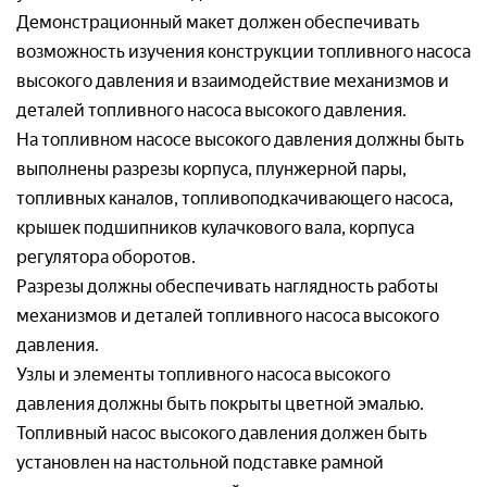
Демонстрационный макет должен обеспечивать
Товар*
Организация*
возможность изучения конструкции топливного насоса
Организация*
высокого давления и взаимодействие механизмов и
деталей топливного насоса высокого давления.
Организация*
Номер телефон*
На топливном насосе высокого давления должны быть
выполнены разрезы корпуса, плунжерной пары,
Номер телефона*
топливных каналов, топливоподкачивающего насоса,
Номер телефон *
крышек подшипников кулачкового вала, корпуса
Ваш вопрос:*
регулятора оборотов.
Адрес доставки*
Разрезы должны обеспечивать наглядность работы
механизмов и деталей топливного насоса высокого
Отправляя заявку, я соглашаюсь с
давления.
Пользовательским соглашением
Отправляя заявку, я соглашаюсь с
Узлы и элементы топливного насоса высокого
Пользовательским соглашением
давления должны быть покрыты цветной эмалью.
Топливный насос высокого давления должен быть
установлен на настольной подставке рамной
Отправляя заявку, я соглашаюсь с