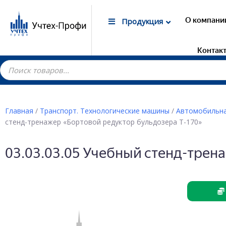
О компани
Продукция
Контак
Главная
/
Транспорт. Технологические машины
/
Автомобильна
стенд-тренажер «Бортовой редуктор бульдозера Т-170»
Гот
Лаб
03.03.03.05 Учебный стенд-трен
маг
Дем
Элек
Лаб
Дем
Лаб
Дем