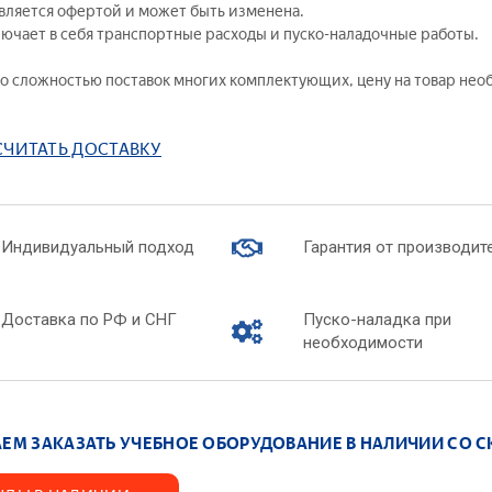
является офертой и может быть изменена.
бно-производственное оборудование для
— Химическая
лючает в себя транспортные расходы и пуско-наладочные работы.
оратории «Оптик-механик»
— Коллоидная 
ораторные стенды — Молекулярная физика
 со сложностью поставок многих комплектующих, цену на товар не
— Химические 
ораторные стенды — Ядерная физика
— Химия нефти 
ораторные стенды — Квантовая физика
— Химия воды
СЧИТАТЬ ДОСТАВКУ
туальные лабораторные стенды
— Биохимия
ографическое оборудование
— Вещества и 
дняя школа
— Интерактив
ь вопрос по товару
лядные пособия
Индивидуальный подход
Гарантия от производит
Лабораторные к
итать доставку
— Технологиче
Доставка по РФ и СНГ
Пуско-наладка при
производств
необходимости
сить цену
— Лабораторны
— Лабораторны
— Лабораторны
химии
ЕМ ЗАКАЗАТЬ УЧЕБНОЕ ОБОРУДОВАНИЕ В НАЛИЧИИ СО С