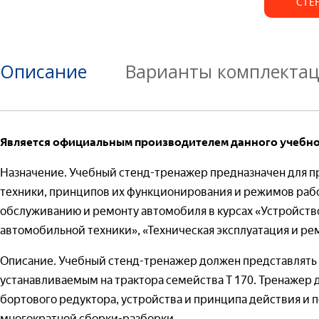
СТЕ
Товар*
Ваш e-mail*
Товар*
Описание
Варианты комплекта
Организаци
Товар*
Гот
Черч
Организаци
Инж
Является официальным производителем данного учебно
Номер теле
Организаци
Назначение. Учебный стенд-тренажер предназначен для п
Номер теле
техники, принципов их функционирования и режимов раб
Ваш вопрос:
обслуживанию и ремонту автомобиля в курсах «Устройств
Номер телеф
автомобильной техники», «Техническая эксплуатация и ре
Адрес доста
Гот
Описание. Учебный стенд-тренажер должен представлять 
Теор
устанавливаемым на трактора семейства Т 170. Тренажер
Отправля
бортового редуктора, устройства и принципа действия и 
— 
(т
Отправля
многократной сборки-разборки.