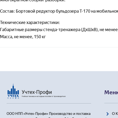
— 
(т
Состав: Бортовой редуктор бульдозера Т-170 на мобильном
— 
Отправля
Технические характеристики:
Тео
Габаритные размеры стенда-тренажера (ДхШхВ), не менее, 
Масса, не менее, 150 кг
— 
(Т
— 
(Т
При
— 
(п
— 
(п
Мен
Вир
меха
О 
ООО НПП »Учтех-Профи» Производство и поставка
— 