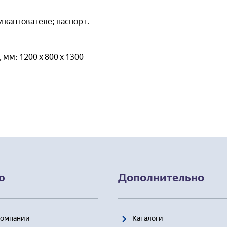
— Модульное 
Демонстрационные модели и механизмы
— Виртуальны
ехническая механика)
 кантователе; паспорт.
электробезопа
Стенды-планшеты (техническая механика)
я заявку, я соглашаюсь с
Пользовательским соглашением
— Планшеты — 
рия машин и механизмов
мм: 1200 х 800 х 1300
Безопасность ж
(промышленная б
Учебно-лабораторные стенды и комплексы
ММ)
— Лабораторны
Демонстрационные модели и механизмы
вредных произ
ММ)
— Виртуальны
безопасность и
кладная механика
Охранно-пожарн
Учебно-лабораторные стенды и комплексы
рикладная механика)
Наглядные посо
Демонстрационные модели и механизмы
рикладная механика)
ю
Дополнительно
туальные учебные работы (Теоретическая
ника. Прикладная механика. ТММ)
Компании
Каталоги
Аппаратные комплексы (ТММ)