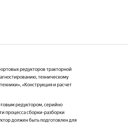
бия
Наглядные пособия
тории
Готовые лаборатории
Лабораторные стенды
ебные комплексы
Виртуальные стенды
бортовых редукторов тракторной
бия
Наглядные пособия
иагностированию, техническому
техники», «Конструкция и расчет
тории
Готовые лаборатории
ртовым редуктором, серийно
ность
Системы пожарной безопасн
сти процесса сборки-разборки
уктор должен быть подготовлен для
е исполнение
— Лабораторные стенды