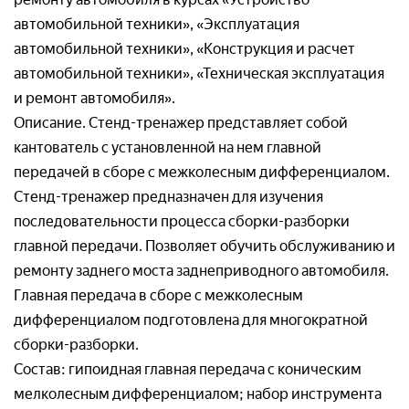
Организация*
автомобильной техники», «Эксплуатация
автомобильной техники», «Конструкция и расчет
Организация*
Номер телефон*
автомобильной техники», «Техническая эксплуатация
Номер телефона*
и ремонт автомобиля».
Описание. Стенд-тренажер представляет собой
Номер телефон *
Ваш вопрос:*
кантователь с установленной на нем главной
Адрес доставки*
передачей в сборе с межколесным дифференциалом.
Стенд-тренажер предназначен для изучения
Отправляя заявку, я соглашаюсь с
последовательности процесса сборки-разборки
Пользовательским соглашением
главной передачи. Позволяет обучить обслуживанию и
Отправляя заявку, я соглашаюсь с
ремонту заднего моста заднеприводного автомобиля.
Пользовательским соглашением
Главная передача в сборе с межколесным
дифференциалом подготовлена для многократной
Отправляя заявку, я соглашаюсь с
сборки-разборки.
Пользовательским соглашением
Состав: гипоидная главная передача с коническим
мелколесным дифференциалом; набор инструмента