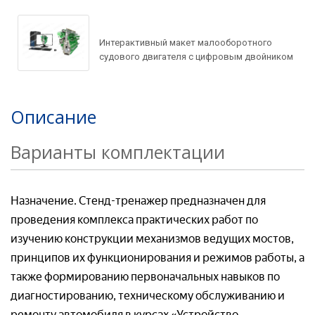
Задать вопрос по
Интерактивный макет малооборотного
товару
судового двигателя с цифровым двойником
Рассчитать доставку
Ваше имя*
Запросить цену
Описание
Ваше имя*
Варианты комплектации
Ваше имя*
Ваш e-mail*
Ваш e-mail*
Назначение. Стенд-тренажер предназначен для
проведения комплекса практических работ по
Ваш e-mail*
Товар*
изучению конструкции механизмов ведущих мостов,
Товар*
принципов их функционирования и режимов работы, а
также формированию первоначальных навыков по
Товар*
Организация*
диагностированию, техническому обслуживанию и
ремонту автомобиля в курсах «Устройство