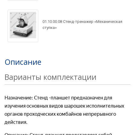
Ваше имя*
Запросить цену
Ваше имя*
01.10.00.08 Стенд-тренажер «Механическая
Ваше имя*
Ваш e-mail*
ступка»
Ваш e-mail*
Ваш e-mail*
Товар*
Описание
Товар*
Варианты комплектации
Товар*
Организация*
Организация*
Назначение: Стенд -планшет предназначен для
изучения основных видов шарошек исполнительных
Организация*
Номер телефон*
органов проходческих комбайнов непрерывного
Номер телефона*
действия.
Номер телефон *