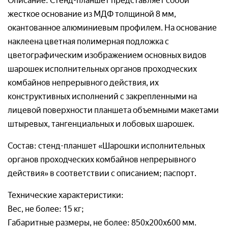
Описание: Стенд-планшет представляет собой
Ваш вопрос:*
жесткое основание из МДФ толщиной 8 мм,
Адрес доставки*
окантованное алюминиевым профилем. На основание
наклеена цветная полимерная подложка с
Отправляя заявку, я соглашаюсь с
цветографическим изображением основных видов
Пользовательским соглашением
Отправляя заявку, я соглашаюсь с
шарошек исполнительных органов проходческих
Пользовательским соглашением
комбайнов непрерывного действия, их
конструктивных исполнений с закрепленными на
лицевой поверхности планшета объемными макетами
Отправляя заявку, я соглашаюсь с
штыревых, тангенциальных и лобовых шарошек.
Пользовательским соглашением
Состав: стенд-планшет «Шарошки исполнительных
органов проходческих комбайнов непрерывного
действия» в соответствии с описанием; паспорт.
Технические характеристики:
Вес, не более: 15 кг;
Габаритные размеры, не более: 850х200х600 мм.