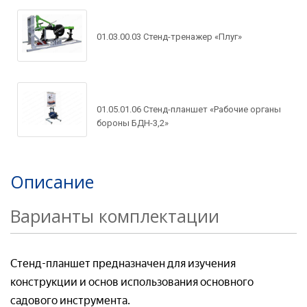
Ваш e-mail*
Товар*
01.03.00.03 Стенд-тренажер «Плуг»
Товар*
Товар*
Организация*
01.05.01.06 Стенд-планшет «Рабочие органы
Организация*
бороны БДН-3,2»
Организация*
Номер телефон*
Описание
Номер телефона*
Номер телефон *
Варианты комплектации
Ваш вопрос:*
Адрес доставки*
Стенд-планшет предназначен для изучения
Отправляя заявку, я соглашаюсь с
конструкции и основ использования основного
Пользовательским соглашением
Отправляя заявку, я соглашаюсь с
садового инструмента.