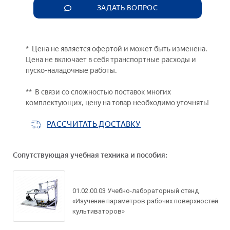
ЗАДАТЬ ВОПРОС
* Цена не является офертой и может быть изменена.
Цена не включает в себя транспортные расходы и
пуско-наладочные работы.
** В связи со сложностью поставок многих
Задать вопрос по
комплектующих, цену на товар необходимо уточнять!
товару
РАССЧИТАТЬ ДОСТАВКУ
Рассчитать доставку
Сопутствующая учебная техника и пособия:
Ваше имя*
Запросить цену
Ваше имя*
01.02.00.03 Учебно-лабораторный стенд
Ваше имя*
«Изучение параметров рабочих поверхностей
Ваш e-mail*
культиваторов»
Ваш e-mail*