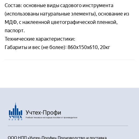
Пользовательским соглашением
Состав: основные виды садового инструмента
(использованы натуральные элементы), основание из
МДФ, с наклеенной цветографической пленкой,
Отправляя заявку, я соглашаюсь с
паспорт.
Пользовательским соглашением
Технические характеристики:
Габариты и вес (не более): 860х150х610, 20кг
ООО НПП »Учтех-Профи» Производство и поставка