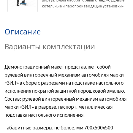
Виртуальный лабораторный стенд «Судовые
Товар*
котельные и паропроизводящие установки»
Товар*
Организация*
Организация*
Описание
Организация*
Номер телефон*
Варианты комплектации
Номер телефона*
Демонстрационный макет представляет собой
Номер телефон *
Ваш вопрос:*
рулевой винтореечный механизм автомобиля марки
Адрес доставки*
«ЗИЛ» в сборе с разрезами на подставке настольного
исполнения покрытой защитной порошковой эмалью.
Отправляя заявку, я соглашаюсь с
Состав: рулевой винтореечный механизм автомобиля
Пользовательским соглашением
марки «ЗИЛ» в разрезе, паспорт, металлическая
Отправляя заявку, я соглашаюсь с
подставка настольного исполнения.
Пользовательским соглашением
Габаритные размеры, не более, мм 700х500х500