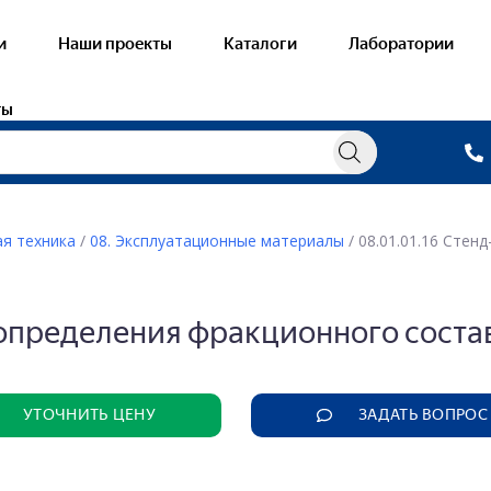
и
Наши проекты
Каталоги
Лаборатории
ты
я техника
/
08. Эксплуатационные материалы
/ 08.01.01.16 Сте
овые лаборатории
Готовые лабора
ораторные стенды — Электричество и
Виртуальные уч
 определения фракционного соста
нетизм
— Общая хими
онстрационное оборудование —
тричество и магнетизм
— Неорганичес
ораторные стенды — Механика
— Органическа
УТОЧНИТЬ ЦЕНУ
ЗАДАТЬ ВОПРОС
онстрационное оборудование — Механика
— Физическая 
ораторные стенды — Оптика
— Аналитическ
онстрационное оборудование — Оптика
— Химическая 