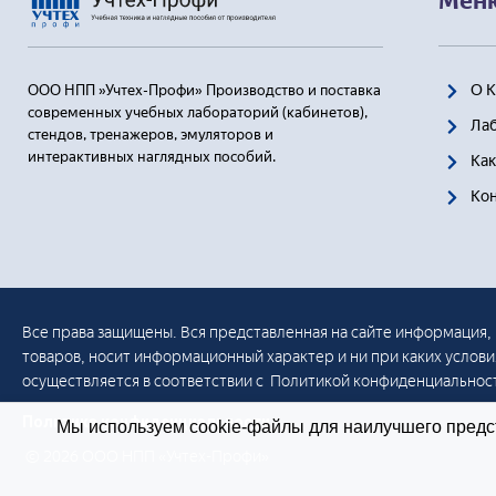
Мен
О 
ООО НПП »Учтех-Профи» Производство и поставка
современных учебных лабораторий (кабинетов),
Ла
стендов, тренажеров, эмуляторов и
интерактивных наглядных пособий.
Как
Ко
Все права защищены. Вся представленная на сайте информация, 
товаров, носит информационный характер и ни при каких услов
осуществляется в соответствии с Политикой конфиденциальнос
Политика конфиденциальности
Мы используем cookie-файлы для наилучшего предст
© 2026 ООО НПП «Учтех-Профи»