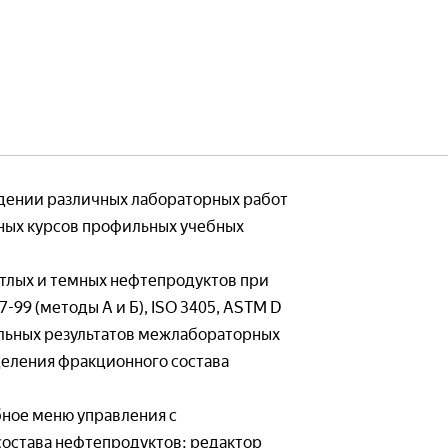
бия
Наглядные пособия
тории
Готовые лаборатории
Лабораторные стенды
едении различных лабораторных работ
ебные комплексы
Виртуальные стенды
ных курсов профильных учебных
бия
Наглядные пособия
етлых и темных нефтепродуктов при
-99 (методы А и Б), ISO 3405, ASTM D
ельных результатов межлабораторных
деления фракционного состава
тории
Готовые лаборатории
ность
Системы пожарной безопасн
бное меню управления с
е исполнение
— Лабораторные стенды
остава нефтепродуктов; редактор