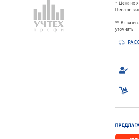
* Цена не 
Уче
Цена не вк
лаб
Лаб
** В связи
Лаб
уточнять!
Лаб
РАС
Вир
Гол
Сре
Наг
ПРЕДЛАГА