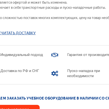
является офертой и может быть изменена.
бно-производственное оборудование для
— Химическая
лючает в себя транспортные расходы и пуско-наладочные работы.
оратории «Оптик-механик»
— Коллоидная 
ораторные стенды — Молекулярная физика
 со сложностью поставок многих комплектующих, цену на товар не
— Химические 
ораторные стенды — Ядерная физика
— Химия нефти 
ораторные стенды — Квантовая физика
— Химия воды
СЧИТАТЬ ДОСТАВКУ
туальные лабораторные стенды
— Биохимия
ографическое оборудование
— Вещества и 
дняя школа
— Интерактив
лядные пособия
Индивидуальный подход
Гарантия от производит
Лабораторные к
— Технологиче
Доставка по РФ и СНГ
Пуско-наладка при
производств
необходимости
— Лабораторны
— Лабораторны
— Лабораторны
химии
ЕМ ЗАКАЗАТЬ УЧЕБНОЕ ОБОРУДОВАНИЕ В НАЛИЧИИ СО С