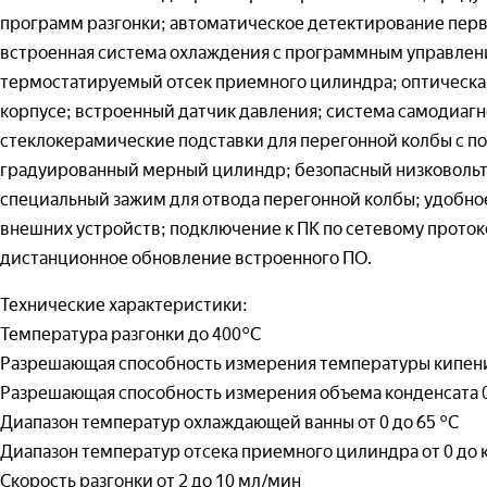
Организаци
— 
программ разгонки; автоматическое детектирование перво
Номер теле
(т
Организаци
встроенная система охлаждения с программным управлен
— 
термостатируемый отсек приемного цилиндра; оптическая
Номер теле
корпусе; встроенный датчик давления; система самодиагн
Тео
Ваш вопрос:
стеклокерамические подставки для перегонной колбы с по
Номер телеф
— 
градуированный мерный цилиндр; безопасный низковольтн
(Т
Адрес доста
специальный зажим для отвода перегонной колбы; удобно
— 
(Т
внешних устройств; подключение к ПК по сетевому протоко
Отправля
дистанционное обновление встроенного ПО.
При
Отправля
Технические характеристики:
— 
(п
Температура разгонки до 400°С
— 
Разрешающая способность измерения температуры кипени
Отправля
(п
Разрешающая способность измерения объема конденсата 0
Диапазон температур охлаждающей ванны от 0 до 65 °С
Вир
меха
Диапазон температур отсека приемного цилиндра от 0 до 
Скорость разгонки от 2 до 10 мл/мин
— 