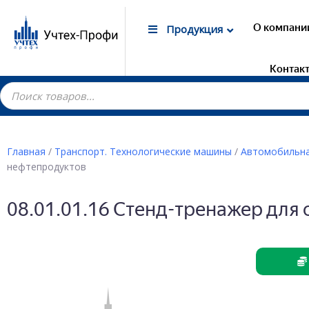
О компани
Продукция
Контак
Главная
/
Транспорт. Технологические машины
/
Автомобильна
нефтепродуктов
Гот
Лаб
08.01.01.16 Стенд-тренажер для
маг
Дем
Элек
Лаб
Дем
Лаб
Дем