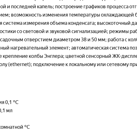
— Модульное 
я*
Демонстрационные модели и механизмы
й и последней капель; построение графиков процесса отг
— Виртуальны
фон*
ехническая механика)
я*
электробезопа
ием; возможность изменения температуры охлаждающей б
Стенды-планшеты (техническая механика)
— Планшеты — 
 система измерения объема конденсата; высокоточный да
фона*
остики со световой и звуковой сигнализацией; режимы ра
рия машин и механизмов
*
Безопасность ж
садочным отверстием диаметром 38 и 50 мм; работа с кол
он *
(промышленная б
Учебно-лабораторные стенды и комплексы
ый нагревательный элемент; автоматическая система поз
ММ)
— Лабораторны
вки*
е крепление колбы Энглера; цветной сенсорный ЖК-диспле
Демонстрационные модели и механизмы
вредных произ
ММ)
лу (ethernet); подключение к локальному или сетевому пр
— Виртуальны
я заявку, я соглашаюсь с
Пользовательским соглашением
безопасность и
кладная механика
я заявку, я соглашаюсь с
Пользовательским соглашением
Охранно-пожарн
Учебно-лабораторные стенды и комплексы
рикладная механика)
Наглядные посо
Демонстрационные модели и механизмы
я 0,1 °С
я заявку, я соглашаюсь с
Пользовательским соглашением
рикладная механика)
,1 мл
туальные учебные работы (Теоретическая
ника. Прикладная механика. ТММ)
комнатной °С
Аппаратные комплексы (ТММ)