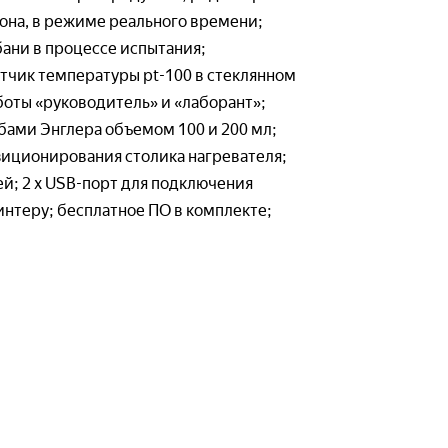
исполнение
— Стенды-тренажеры
она, в режиме реального времени;
е стенды —
— Стенды-планшеты
сность
ани в процессе испытания;
• Стенды-планшеты с нат
электробезопасность
тчик температуры pt-100 в стеклянном
деталями
• Стенды-планшеты свет
боты «руководитель» и «лаборант»;
изнедеятельности
бами Энглера объемом 100 и 200 мл;
езопасность и охрана труда)
— Программно-методическ
иционирования столика нагревателя;
е стенды — Защита от
й; 2 х USB-порт для подключения
водственных факторов
Пожарное оборудование
интеру; бесплатное ПО в комплекте;
е стенды — Промышленная
 охрана труда
— Лабораторные стенды
— Стенды-тренажеры
ая сигнализация
— Стенды-планшеты
бия
• Стенды-планшеты с нат
деталями
• Стенды-планшеты свет
— Разрезные изделия
— Демонстрационная моде