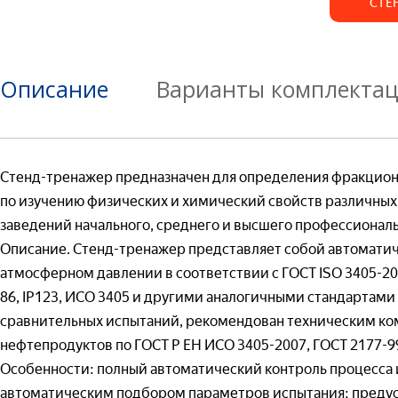
СТЕ
Задат
Описание
Варианты комплекта
Рассч
Ваше имя*
Запро
Гот
Черч
Ваше имя*
Инж
Стенд-тренажер предназначен для определения фракцион
Ваш e-mail*
Ваше имя*
по изучению физических и химический свойств различных
заведений начального, среднего и высшего профессиональ
Ваш e-mail*
Описание. Стенд-тренажер представляет собой автоматич
Товар*
атмосферном давлении в соответствии с ГОСТ ISO 3405-2013
Ваш e-mail*
86, IP123, ИСО 3405 и другими аналогичными стандартами
Товар*
сравнительных испытаний, рекомендован техническим ко
Гот
Организаци
нефтепродуктов по ГОСТ Р ЕН ИСО 3405-2007, ГОСТ 2177-99
Теор
Товар*
Особенности: полный автоматический контроль процесса 
— 
(т
автоматическим подбором параметров испытания; предус