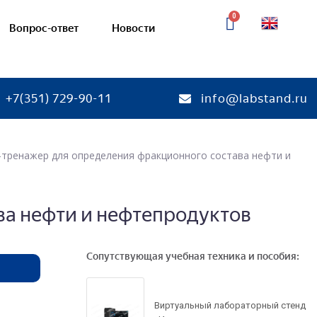
Вопрос-ответ
Новости
+7(351) 729-90-11
info@labstand.ru
нд-тренажер для определения фракционного состава нефти и
тории
Готовые лаборатории
ебные комплексы
Соединения деталей машин
ва нефти и нефтепродуктов
я
— Учебно-лабораторные ст
кая химия
— Стенды-планшеты и дем
макеты
Сопутствующая учебная техника и пособия:
я химия
химия
Механические передачи
ая химия
Виртуальный лабораторный стенд
— Учебно-лабораторные ст
кинетика