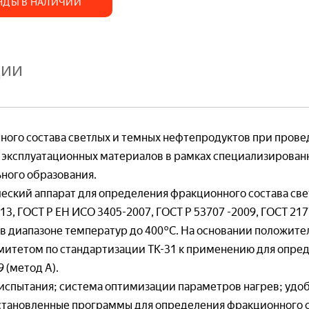
Наглядные посо
НДЫ В НАЛИЧИИ
ь вопрос по товару
ции
итать доставку
сить цену
овые лаборатории
Готовые лабора
ение. Начертательная геометрия.
енерная графика
Учебные стенды
ного состава светлых и темных нефтепродуктов при пров
Виртуальные уч
 эксплуатационных материалов в рамках специализирован
Наглядные посо
ного образования.
еский аппарат для определения фракционного состава св
, ГОСТ Р ЕН ИСО 3405-2007, ГОСТ Р 53707 -2009, ГОСТ 2177
 в диапазоне температур до 400°С. На основании положит
митетом по стандартизации ТК-31 к применению для опре
овые лаборатории
Готовые лабора
я*
 (метод А).
етическая и техническая механика
Электробезопас
испытания; система оптимизации параметров нагрев; удо
Учебно-лабораторные стенды и комплексы
— Моноблочно
ехническая механика)
тановленные программы для определения фракционного с