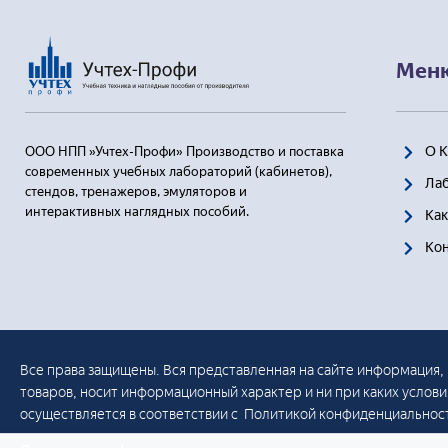
— 
(т
— 
Мен
Тео
— 
О 
ООО НПП »Учтех-Профи» Производство и поставка
(Т
современных учебных лабораторий (кабинетов),
Ла
— 
стендов, тренажеров, эмуляторов и
(Т
интерактивных наглядных пособий.
Как
Ко
При
— 
(п
— 
(п
Все права защищены. Вся представленная на сайте информация, 
товаров, носит информационный характер и ни при каких услов
Вир
меха
осуществляется в соответствии с Политикой конфиденциальнос
— 