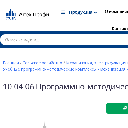
О компани
Продукция
Контак
Главная
/
Сельское хозяйство
/
Механизация, электрификация 
Учебные программно-методические комплексы - механизация
Гот
Лаб
10.04.06 Программно-методичес
маг
Дем
Элек
Лаб
Дем
Лаб
Дем