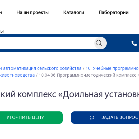
и
Наши проекты
Каталоги
Лаборатории
ты
и автоматизация сельского хозяйства
/
10. Учебные программно
 животноводства
/ 10.04.06 Программно-методический комплекс 
овые лаборатории
Готовые лабора
ораторные стенды — Электричество и
Виртуальные уч
кий комплекс «Доильная установ
нетизм
— Общая хими
онстрационное оборудование —
тричество и магнетизм
— Неорганичес
ораторные стенды — Механика
— Органическа
УТОЧНИТЬ ЦЕНУ
ЗАДАТЬ ВОПРОС
онстрационное оборудование — Механика
— Физическая 
ораторные стенды — Оптика
— Аналитическ
онстрационное оборудование — Оптика
— Химическая 