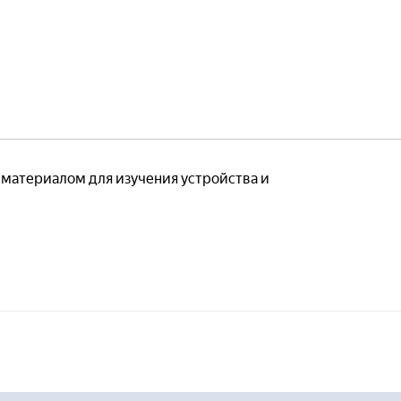
бия
Наглядные пособия
тории
Готовые лаборатории
Лабораторные стенды
материалом для изучения устройства и
ебные комплексы
Виртуальные стенды
бия
Наглядные пособия
тории
Готовые лаборатории
ность
Системы пожарной безопасн
е исполнение
— Лабораторные стенды