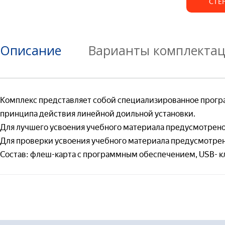
СТЕ
Организаци
Номер теле
Организаци
Описание
Варианты комплекта
Номер теле
Гот
Ваш вопрос:
Номер телеф
Черч
Инж
Комплекс представляет собой специализированное прогр
Адрес доста
принципа действия линейной доильной установки.
Для лучшего усвоения учебного материала предусмотрен
Отправля
Для проверки усвоения учебного материала предусмотрен
Отправля
Состав: флеш-карта с программным обеспечением, USB- к
Гот
Отправля
Теор
— 
(т