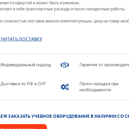
является офертой и может быть изменена.
бно-производственное оборудование для
— Химическая
лючает в себя транспортные расходы и пуско-наладочные работы.
оратории «Оптик-механик»
— Коллоидная 
ораторные стенды — Молекулярная физика
ь вопрос по товару
 со сложностью поставок многих комплектующих, цену на товар не
— Химические 
ораторные стенды — Ядерная физика
— Химия нефти 
ораторные стенды — Квантовая физика
— Химия воды
СЧИТАТЬ ДОСТАВКУ
итать доставку
туальные лабораторные стенды
— Биохимия
ографическое оборудование
сить цену
— Вещества и 
дняя школа
— Интерактив
лядные пособия
Индивидуальный подход
Гарантия от производит
Лабораторные к
— Технологиче
Доставка по РФ и СНГ
Пуско-наладка при
производств
необходимости
— Лабораторны
— Лабораторны
— Лабораторны
химии
ЕМ ЗАКАЗАТЬ УЧЕБНОЕ ОБОРУДОВАНИЕ В НАЛИЧИИ СО С
я*