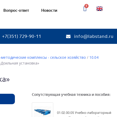
Вопрос-ответ
Новости
+7(351) 729-90-11
info@labstand.ru
-методические комплексы - сельское хозяйство
/
10.04
«Доильная установка»
тории
Готовые лаборатории
ебные комплексы
Соединения деталей машин
ка»
я
— Учебно-лабораторные ст
кая химия
— Стенды-планшеты и дем
макеты
Сопутствующая учебная техника и пособия:
я химия
химия
Механические передачи
ая химия
01.02.00.05 Учебно-лабораторный
— Учебно-лабораторные ст
кинетика