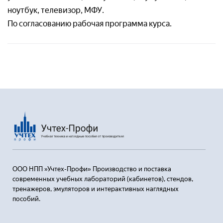
ноутбук, телевизор, МФУ.
Номер телефон *
Ваш вопрос:*
По согласованию рабочая программа курса.
Адрес доставки*
Отправляя заявку, я соглашаюсь с
Пользовательским соглашением
Отправляя заявку, я соглашаюсь с
Пользовательским соглашением
Отправляя заявку, я соглашаюсь с
Пользовательским соглашением
ООО НПП »Учтех-Профи» Производство и поставка
современных учебных лабораторий (кабинетов), стендов,
тренажеров, эмуляторов и интерактивных наглядных
пособий.