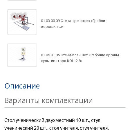
Рассчитать доставку
Ваше имя*
Запросить цену
Ваше имя*
01.03.00.09 Стенд-тренажер «Грабли-
ворошилки»
Ваше имя*
Ваш e-mail*
Ваш e-mail*
01.05.01.05 Стенд-планшет «Рабочие органы
Ваш e-mail*
Товар*
культиватора КОН-2,8»
Товар*
Описание
Товар*
Организация*
Варианты комплектации
Организация*
Организация*
Номер телефон*
Стол ученический двухместный 10 шт., стул
Номер телефона*
ученический 20 шт., стол учителя, стул учителя,