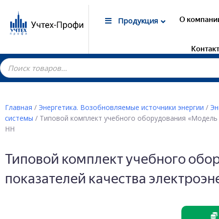
О компани
Продукция
Контак
Главная
/
Энергетика. Возобновляемые источники энергии
/
Эн
системы
/ Типовой комплект учебного оборудования «Модель 
Гот
НН
Лаб
маг
Типовой комплект учебного обо
Дем
Элек
показателей качества электроэн
Лаб
Дем
Лаб
Дем