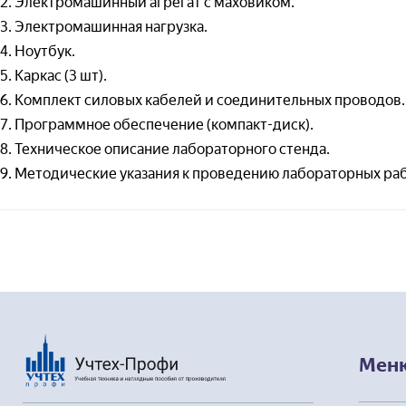
2. Электромашинный агрегат с маховиком.
— 
Отправля
3. Электромашинная нагрузка.
(т
4. Ноутбук.
— 
5. Каркас (3 шт).
Отправля
Тео
6. Комплект силовых кабелей и соединительных проводов.
7. Программное обеспечение (компакт-диск).
— 
(Т
8. Техническое описание лабораторного стенда.
— 
9. Методические указания к проведению лабораторных раб
(Т
При
— 
(п
— 
(п
Вир
Мен
меха
— 