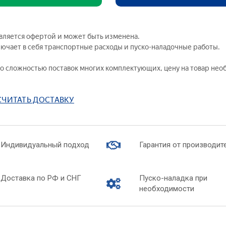
бно-производственное оборудование для
— Химическая
оратории «Оптик-механик»
— Коллоидная 
ораторные стенды — Молекулярная физика
является офертой и может быть изменена.
— Химические 
ораторные стенды — Ядерная физика
лючает в себя транспортные расходы и пуско-наладочные работы.
— Химия нефти 
ораторные стенды — Квантовая физика
— Химия воды
 со сложностью поставок многих комплектующих, цену на товар не
туальные лабораторные стенды
— Биохимия
ографическое оборудование
— Вещества и 
дняя школа
СЧИТАТЬ ДОСТАВКУ
— Интерактив
лядные пособия
ь вопрос по товару
Лабораторные к
Индивидуальный подход
Гарантия от производит
— Технологиче
итать доставку
производств
— Лабораторны
сить цену
Доставка по РФ и СНГ
Пуско-наладка при
— Лабораторны
необходимости
— Лабораторны
химии