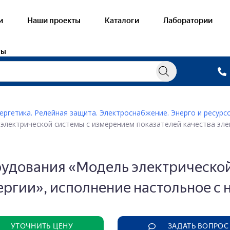
и
Наши проекты
Каталоги
Лаборатории
ты
ергетика. Релейная защита. Электроснабжение. Энерго и ресур
электрической системы с измерением показателей качества эле
овые лаборатории
Готовые лабора
ораторные стенды — Электричество и
Виртуальные уч
нетизм
— Общая хими
рудования «Модель электрическо
онстрационное оборудование —
тричество и магнетизм
— Неорганичес
ергии», исполнение настольное 
ораторные стенды — Механика
— Органическа
онстрационное оборудование — Механика
— Физическая 
ораторные стенды — Оптика
— Аналитическ
УТОЧНИТЬ ЦЕНУ
ЗАДАТЬ ВОПРОС
онстрационное оборудование — Оптика
— Химическая 