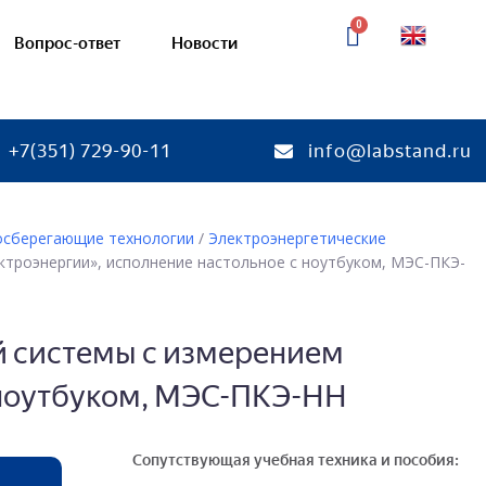
Вопрос-ответ
Новости
+7(351) 729-90-11
info@labstand.ru
сосберегающие технологии
/
Электроэнергетические
ктроэнергии», исполнение настольное с ноутбуком, МЭС-ПКЭ-
тории
Готовые лаборатории
ебные комплексы
Соединения деталей машин
я
— Учебно-лабораторные ст
й системы с измерением
кая химия
— Стенды-планшеты и дем
с ноутбуком, МЭС-ПКЭ-НН
макеты
я химия
химия
Механические передачи
ая химия
Сопутствующая учебная техника и пособия:
— Учебно-лабораторные ст
кинетика