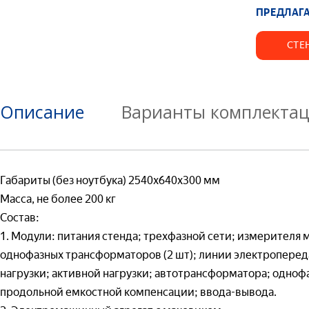
ПРЕДЛАГА
Ваш e-mail*
Товар*
Ваш e-mail*
СТЕ
Товар*
Организаци
Гот
Товар*
Описание
Варианты комплекта
Черч
Инж
Организаци
Номер теле
Организаци
Габариты (без ноутбука) 2540x640x300 мм
Масса, не более 200 кг
Номер теле
Состав:
Ваш вопрос:
Номер телеф
1. Модули: питания стенда; трехфазной сети; измерителя
Гот
однофазных трансформаторов (2 шт); линии электропередач
Адрес доста
Теор
нагрузки; активной нагрузки; автотрансформатора; одно
Отправля
— 
продольной емкостной компенсации; ввода-вывода.
(т