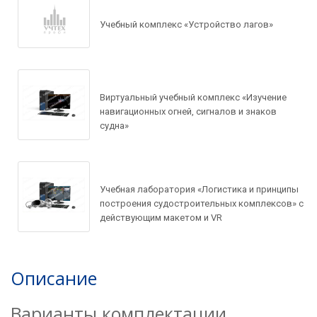
Учебный комплекс «Устройство лагов»
Задать вопрос по
товару
Виртуальный учебный комплекс «Изучение
Рассчитать доставку
навигационных огней, сигналов и знаков
Ваше имя*
судна»
Запросить цену
Ваше имя*
Ваше имя*
Ваш e-mail*
Учебная лаборатория «Логистика и принципы
построения судостроительных комплексов» с
Ваш e-mail*
действующим макетом и VR
Ваш e-mail*
Товар*
Описание
Товар*
Варианты комплектации
Товар*
Организация*