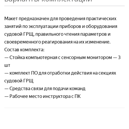
Организация*
Макет предназначен для проведения практических
Организация*
Номер телефон*
занятий по эксплуатации приборов и оборудования
судовой ГРЩ, правильного чтения параметров и
Номер телефона*
своевременного реагирования на их изменение.
Номер телефон *
Состав комплекта:
Ваш вопрос:*
— Стойка компьютерная с сенсорным монитором — 3
Адрес доставки*
шт
— комплект ПО для отработки действия на секциях
Отправляя заявку, я соглашаюсь с
судовой ГРЩ
Пользовательским соглашением
Отправляя заявку, я соглашаюсь с
— Средства связи для подачи команд
Пользовательским соглашением
— Рабочее место инструктора с ПК
Отправляя заявку, я соглашаюсь с
Пользовательским соглашением