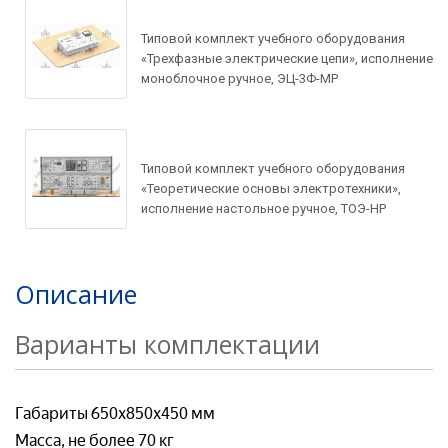
Ваше имя*
Типовой комплект учебного оборудования
Ваш e-mail*
«Трехфазные электрические цепи», исполнение
моноблочное ручное, ЭЦ-3Ф-МР
Ваш e-mail*
Ваш e-mail*
Товар*
Типовой комплект учебного оборудования
Товар*
«Теоретические основы электротехники»,
исполнение настольное ручное, ТОЭ-НР
Товар*
Организация*
Организация*
Описание
Организация*
Номер телефон*
Варианты комплектации
Номер телефона*
Номер телефон *
Ваш вопрос:*
Габариты 650х850х450 мм
Масса, не более 70 кг
Адрес доставки*