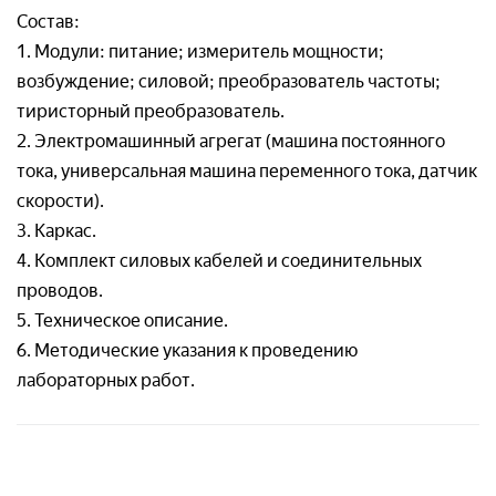
Состав:
Отправляя заявку, я соглашаюсь с
1. Модули: питание; измеритель мощности;
Пользовательским соглашением
возбуждение; силовой; преобразователь частоты;
Отправляя заявку, я соглашаюсь с
тиристорный преобразователь.
Пользовательским соглашением
2. Электромашинный агрегат (машина постоянного
тока, универсальная машина переменного тока, датчик
Отправляя заявку, я соглашаюсь с
скорости).
Пользовательским соглашением
3. Каркас.
4. Комплект силовых кабелей и соединительных
проводов.
5. Техническое описание.
6. Методические указания к проведению
лабораторных работ.