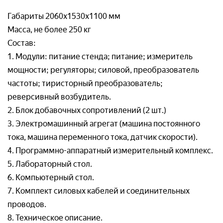
Номер телефон *
Ваш вопрос:*
Габариты 2060х1530х1100 мм
Масса, не более 250 кг
Адрес доставки*
Состав:
1. Модули: питание стенда; питание; измеритель
Отправляя заявку, я соглашаюсь с
мощности; регуляторы; силовой, преобразователь
Пользовательским соглашением
Отправляя заявку, я соглашаюсь с
частоты; тиристорный преобразователь;
Пользовательским соглашением
реверсивный возбудитель.
2. Блок добавочных сопротивлений (2 шт.)
Отправляя заявку, я соглашаюсь с
3. Электромашинный агрегат (машина постоянного
Пользовательским соглашением
тока, машина переменного тока, датчик скорости).
4. Программно-аппаратный измерительный комплекс.
5. Лабораторный стол.
6. Компьютерный стол.
7. Комплект силовых кабелей и соединительных
проводов.
8. Техническое описание.