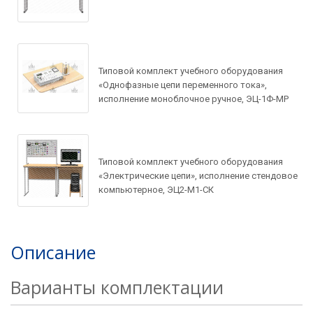
Рассчитать доставку
Ваше имя*
Запросить цену
Ваше имя*
Типовой комплект учебного оборудования
Ваше имя*
Ваш e-mail*
«Однофазные цепи переменного тока»,
исполнение моноблочное ручное, ЭЦ-1Ф-МР
Ваш e-mail*
Ваш e-mail*
Товар*
Типовой комплект учебного оборудования
Товар*
«Электрические цепи», исполнение стендовое
компьютерное, ЭЦ2-М1-СК
Товар*
Организация*
Организация*
Описание
Организация*
Номер телефон*
Варианты комплектации
Номер телефона*