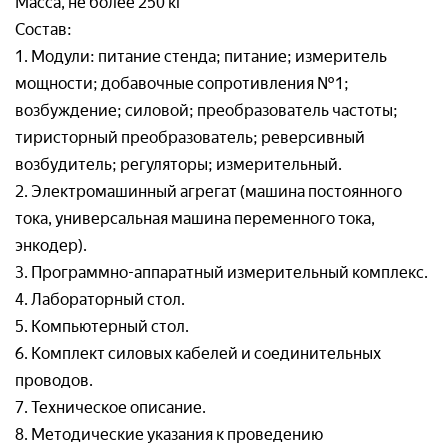
Масса, не более 250 кг
Номер телефон *
Ваш вопрос:*
Состав:
Адрес доставки*
1. Модули: питание стенда; питание; измеритель
мощности; добавочные сопротивления №1;
Отправляя заявку, я соглашаюсь с
возбуждение; силовой; преобразователь частоты;
Пользовательским соглашением
тиристорный преобразователь; реверсивный
Отправляя заявку, я соглашаюсь с
возбудитель; регуляторы; измерительный.
Пользовательским соглашением
2. Электромашинный агрегат (машина постоянного
тока, универсальная машина переменного тока,
Отправляя заявку, я соглашаюсь с
энкодер).
Пользовательским соглашением
3. Программно-аппаратный измерительный комплекс.
4. Лабораторный стол.
5. Компьютерный стол.
6. Комплект силовых кабелей и соединительных
проводов.
7. Техническое описание.
8. Методические указания к проведению