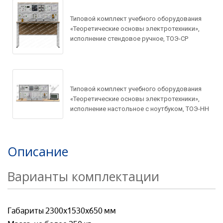
Ваше имя*
Запросить цену
Типовой комплект учебного оборудования
Ваше имя*
«Теоретические основы электротехники»,
исполнение стендовое ручное, ТОЭ-СР
Ваше имя*
Ваш e-mail*
Ваш e-mail*
Типовой комплект учебного оборудования
Ваш e-mail*
Товар*
«Теоретические основы электротехники»,
исполнение настольное с ноутбуком, ТОЭ-НН
Товар*
Товар*
Организация*
Описание
Организация*
Варианты комплектации
Организация*
Номер телефон*
Номер телефона*
Габариты 2300х1530х650 мм