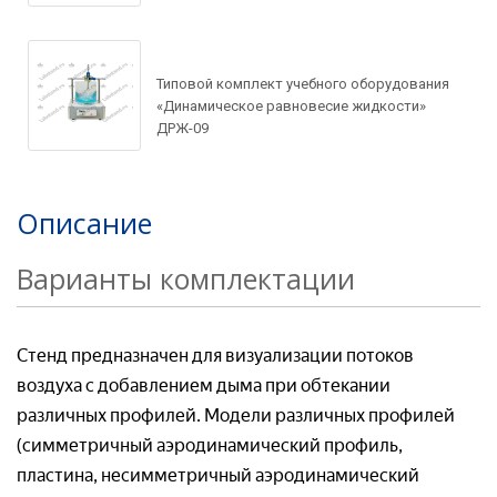
Ваше имя*
Ваш e-mail*
Ваш e-mail*
Типовой комплект учебного оборудования
«Динамическое равновесие жидкости»
Ваш e-mail*
Товар*
ДРЖ-09
Товар*
Описание
Товар*
Организация*
Варианты комплектации
Организация*
Организация*
Номер телефон*
Стенд предназначен для визуализации потоков
Номер телефона*
воздуха с добавлением дыма при обтекании
различных профилей. Модели различных профилей
Номер телефон *
Ваш вопрос:*
(симметричный аэродинамический профиль,
Адрес доставки*
пластина, несимметричный аэродинамический