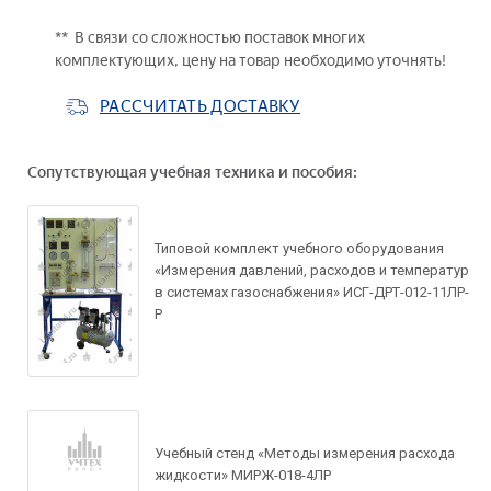
** В связи со сложностью поставок многих
комплектующих, цену на товар необходимо уточнять!
РАССЧИТАТЬ ДОСТАВКУ
Сопутствующая учебная техника и пособия:
Типовой комплект учебного оборудования
«Измерения давлений, расходов и температур
в системах газоснабжения» ИСГ-ДРТ-012-11ЛР-
Задать вопрос по
Р
товару
Рассчитать доставку
Ваше имя*
Запросить цену
Учебный стенд «Методы измерения расхода
Ваше имя*
жидкости» МИРЖ-018-4ЛР