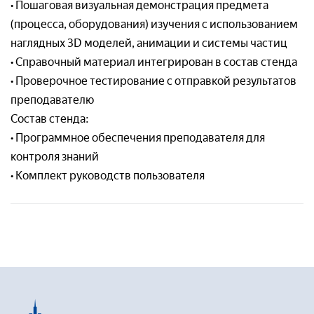
• Пошаговая визуальная демонстрация предмета
(процесса, оборудования) изучения с использованием
Организация*
Номер телефон*
наглядных 3D моделей, анимации и системы частиц
Номер телефона*
• Справочный материал интегрирован в состав стенда
• Проверочное тестирование с отправкой результатов
Номер телефон *
Ваш вопрос:*
преподавателю
Состав стенда:
Адрес доставки*
• Программное обеспечения преподавателя для
Отправляя заявку, я соглашаюсь с
контроля знаний
Пользовательским соглашением
• Комплект руководств пользователя
Отправляя заявку, я соглашаюсь с
Пользовательским соглашением
Отправляя заявку, я соглашаюсь с
Пользовательским соглашением