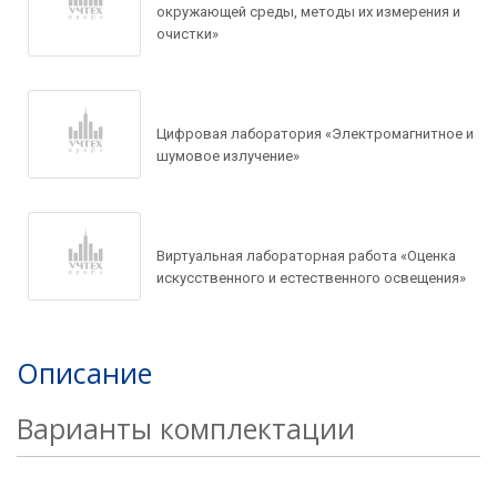
окружающей среды, методы их измерения и
Задать вопрос по
очистки»
товару
Рассчитать доставку
Цифровая лаборатория «Электромагнитное и
Ваше имя*
Запросить цену
шумовое излучение»
Ваше имя*
Ваше имя*
Ваш e-mail*
Виртуальная лабораторная работа «Оценка
искусственного и естественного освещения»
Ваш e-mail*
Ваш e-mail*
Товар*
Описание
Товар*
Варианты комплектации
Товар*
Организация*
Организация*