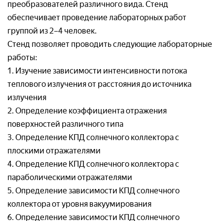
Задать вопрос по
преобразователей различного вида. Стенд
товару
обеспечивает проведение лабораторных работ
группой из 2–4 человек.
Рассчитать доставку
Стенд позволяет проводить следующие лабораторные
Ваше имя*
работы:
Запросить цену
1. Изучение зависимости интенсивности потока
Ваше имя*
теплового излучения от расстояния до источника
Ваше имя*
излучения
Ваш e-mail*
2. Определение коэффициента отражения
Ваш e-mail*
поверхностей различного типа
3. Определение КПД солнечного коллектора с
Ваш e-mail*
Товар*
плоскими отражателями
Товар*
4. Определение КПД солнечного коллектора с
параболическими отражателями
Товар*
Организация*
5. Определение зависимости КПД солнечного
коллектора от уровня вакуумирования
Организация*
6. Определение зависимости КПД солнечного