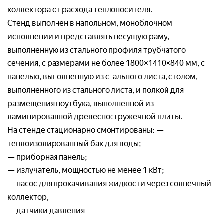
Организация*
коллектора от расхода теплоносителя.
Номер телефон*
Стенд выполнен в напольном, моноблочном
Номер телефона*
исполнении и представлять несущую раму,
выполненную из стального профиля трубчатого
Номер телефон *
Ваш вопрос:*
сечения, с размерами не более 1800×1410×840 мм, с
Адрес доставки*
панелью, выполненную из стального листа, столом,
выполненного из стального листа, и полкой для
Отправляя заявку, я соглашаюсь с
размещения ноутбука, выполненной из
Пользовательским соглашением
ламинированной древесностружечной плиты.
Отправляя заявку, я соглашаюсь с
На стенде стационарно смонтированы: —
Пользовательским соглашением
теплоизолированный бак для воды;
— приборная панель;
Отправляя заявку, я соглашаюсь с
— излучатель, мощностью не менее 1 кВт;
Пользовательским соглашением
— насос для прокачивания жидкости через солнечный
коллектор,
— датчики давления