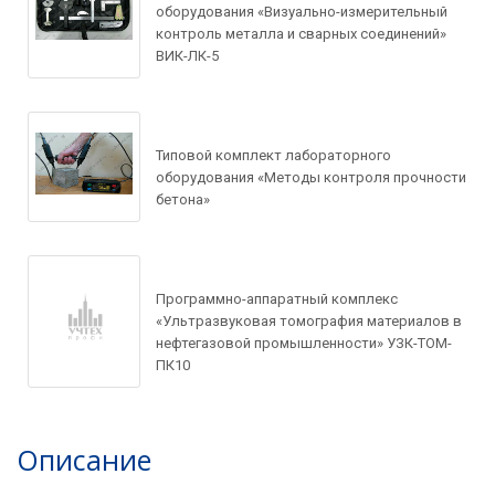
оборудования «Визуально-измерительный
контроль металла и сварных соединений»
ВИК-ЛК-5
Задать вопрос по
товару
Типовой комплект лабораторного
оборудования «Методы контроля прочности
Рассчитать доставку
бетона»
Ваше имя*
Запросить цену
Ваше имя*
Программно-аппаратный комплекс
Ваше имя*
«Ультразвуковая томография материалов в
Ваш e-mail*
нефтегазовой промышленности» УЗК-ТОМ-
ПК10
Ваш e-mail*
Ваш e-mail*
Товар*
Описание
Товар*