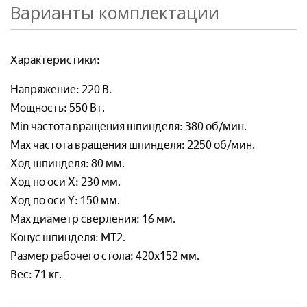
Варианты комплектации
Товар*
Организация*
Организация*
Характеристики:
Организация*
Номер телефон*
Напряжение: 220 В.
Мощность: 550 Вт.
Номер телефона*
Min частота вращения шпинделя: 380 об/мин.
Номер телефон *
Ваш вопрос:*
Max частота вращения шпинделя: 2250 об/мин.
Ход шпинделя: 80 мм.
Адрес доставки*
Ход по оси X: 230 мм.
Ход по оси Y: 150 мм.
Отправляя заявку, я соглашаюсь с
Max диаметр сверления: 16 мм.
Пользовательским соглашением
Отправляя заявку, я соглашаюсь с
Конус шпинделя: МТ2.
Пользовательским соглашением
Размер рабочего стола: 420х152 мм.
Вес: 71 кг.
Отправляя заявку, я соглашаюсь с