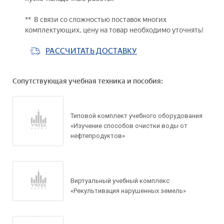
** В связи со сложностью поставок многих
комплектующих, цену на товар необходимо уточнять!
РАССЧИТАТЬ ДОСТАВКУ
Сопутствующая учебная техника и пособия:
Задать вопрос по
товару
Типовой комплект учебного оборудования
«Изучение способов очистки воды от
Рассчитать доставку
нефтепродуктов»
Ваше имя*
Запросить цену
Ваше имя*
Виртуальный учебный комплекс
Ваше имя*
Ваш e-mail*
«Рекультивация нарушенных земель»
Ваш e-mail*