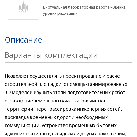
Ваш e-mail*
Товар*
Виртуальная лабораторная работа «Оценка
уровня радиации»
Товар*
Товар*
Организация*
Описание
Организация*
Варианты комплектации
Организация*
Номер телефон*
Номер телефона*
Позволяет осуществлять проектирование и расчет
строительной площадки, с помощью анимированных
Номер телефон *
Ваш вопрос:*
3D моделей изучить этапы подготовительных работ:
Адрес доставки*
ограждение земельного участка, расчистка
территории, перетрассировка инженерных сетей,
Отправляя заявку, я соглашаюсь с
прокладка временных дорог и необходимых
Пользовательским соглашением
коммуникаций, устройство временных бытовых,
Отправляя заявку, я соглашаюсь с
Пользовательским соглашением
административных, складских и других помещений,