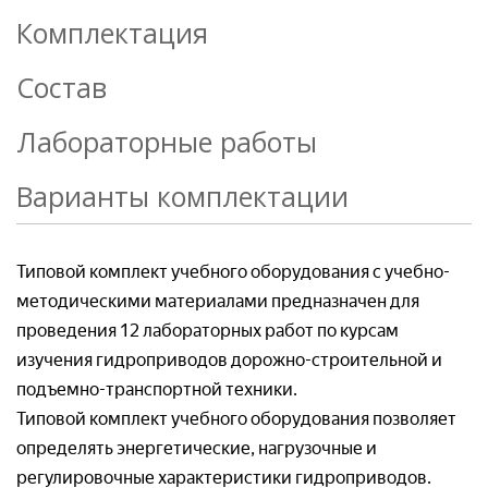
Комплектация
Ваше имя*
Ваш e-mail*
Состав
Ваш e-mail*
Ваш e-mail*
Лабораторные работы
Товар*
Товар*
Варианты комплектации
Товар*
Организация*
Типовой комплект учебного оборудования с учебно-
Организация*
методическими материалами предназначен для
Организация*
проведения 12 лабораторных работ по курсам
Номер телефон*
изучения гидроприводов дорожно-строительной и
Номер телефона*
подъемно-транспортной техники.
Типовой комплект учебного оборудования позволяет
Номер телефон *
Ваш вопрос:*
определять энергетические, нагрузочные и
Адрес доставки*
регулировочные характеристики гидроприводов.