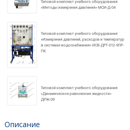
Типовой комплект учебного оборудования
«Методы измерения давления» МСИ-Д-04
Типовой комплект учебного оборудования
«Измерения давлений, расходов и температур
в системах водоснабжения» ИСВ-ДРТ-012-9ЛР-
ПК
Задать вопрос по
Типовой комплект учебного оборудования
товару
«Динамическое равновесие жидкости»
ДРЖ-09
Рассчитать доставку
Ваше имя*
Запросить цену
Описание
Ваше имя*