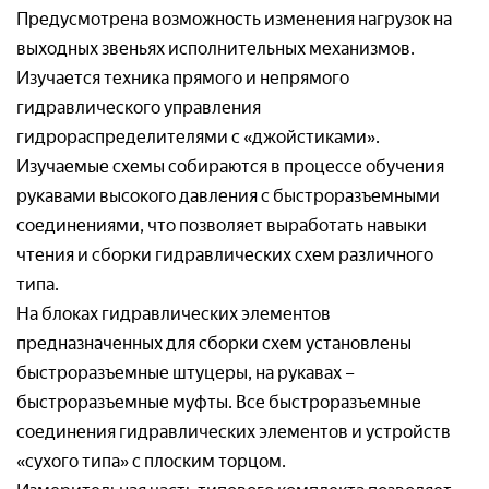
Предусмотрена возможность изменения нагрузок на
Отправляя заявку, я соглашаюсь с
выходных звеньях исполнительных механизмов.
Пользовательским соглашением
Изучается техника прямого и непрямого
Отправляя заявку, я соглашаюсь с
гидравлического управления
Пользовательским соглашением
гидрораспределителями с «джойстиками».
Изучаемые схемы собираются в процессе обучения
Отправляя заявку, я соглашаюсь с
рукавами высокого давления с быстроразъемными
Пользовательским соглашением
соединениями, что позволяет выработать навыки
чтения и сборки гидравлических схем различного
типа.
На блоках гидравлических элементов
предназначенных для сборки схем установлены
быстроразъемные штуцеры, на рукавах –
быстроразъемные муфты. Все быстроразъемные
соединения гидравлических элементов и устройств
«сухого типа» с плоским торцом.