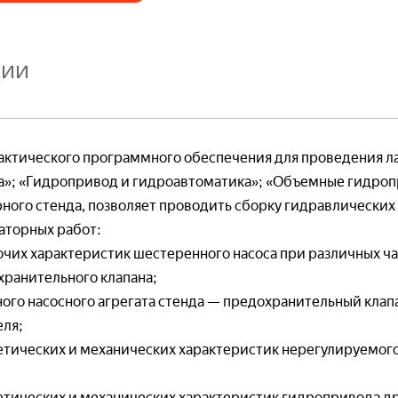
Наглядные посо
ции
овые лаборатории
Готовые лабора
ение. Начертательная геометрия.
актического программного обеспечения для проведения л
енерная графика
Учебные стенды
а»; «Гидропривод и гидроавтоматика»; «Объемные гидро
я*
Виртуальные уч
ного стенда, позволяет проводить сборку гидравлических
Наглядные посо
аторных работ:
я*
чих характеристик шестеренного насоса при различных ча
фон*
я*
хранительного клапана;
ого насосного агрегата стенда — предохранительный клап
фона*
овые лаборатории
Готовые лабора
еля;
*
етическая и техническая механика
Электробезопас
етических и механических характеристик нерегулируемог
он *
Учебно-лабораторные стенды и комплексы
— Моноблочно
ехническая механика)
етических и механических характеристик гидропривода д