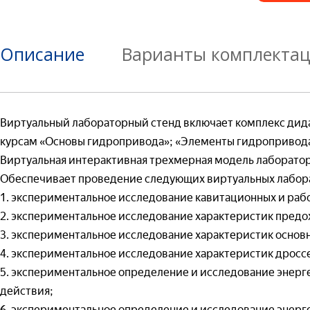
Ваш e-mail*
Ваше имя*
Описание
Варианты комплекта
Ваш e-mail*
Товар*
Ваш e-mail*
Гот
Черч
Виртуальный лабораторный стенд включает комплекс дид
Товар*
Инж
курсам «Основы гидропривода»; «Элементы гидропривод
Организаци
Товар*
Виртуальная интерактивная трехмерная модель лаборатор
Обеспечивает проведение следующих виртуальных лабор
Организаци
1. экспериментальное исследование кавитационных и рабо
Номер теле
Организаци
2. экспериментальное исследование характеристик предо
3. экспериментальное исследование характеристик основн
Номер теле
Гот
4. экспериментальное исследование характеристик дросс
Ваш вопрос:
Теор
5. экспериментальное определение и исследование энерг
Номер телеф
действия;
— 
(т
6. экспериментальное определение и исследование энерг