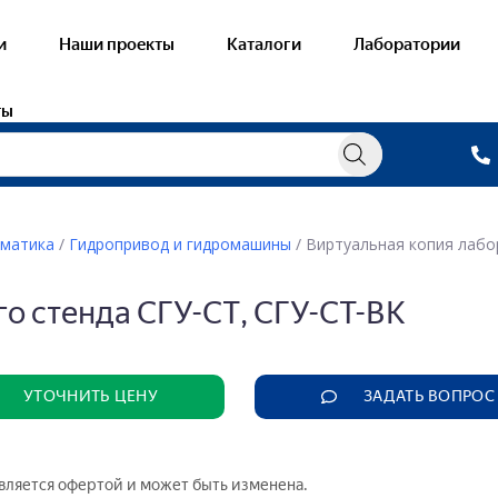
и
Наши проекты
Каталоги
Лаборатории
ты
оматика
/
Гидропривод и гидромашины
/ Виртуальная копия лабо
овые лаборатории
Готовые лабора
о стенда СГУ-СТ, СГУ-СТ-ВК
ораторные стенды — Электричество и
Виртуальные уч
нетизм
— Общая хими
онстрационное оборудование —
тричество и магнетизм
— Неорганичес
УТОЧНИТЬ ЦЕНУ
ЗАДАТЬ ВОПРОС
ораторные стенды — Механика
— Органическа
онстрационное оборудование — Механика
— Физическая 
ораторные стенды — Оптика
— Аналитическ
является офертой и может быть изменена.
онстрационное оборудование — Оптика
— Химическая 