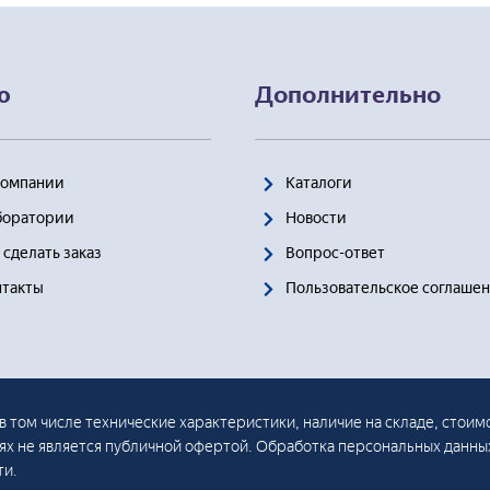
Мультимедийные учебные программы
лядные пособия
ю
Дополнительно
Компании
Каталоги
боратории
Новости
 сделать заказ
Вопрос-ответ
нтакты
Пользовательское соглаше
в том числе технические характеристики, наличие на складе, стоим
иях не является публичной офертой. Обработка персональных данны
ти.