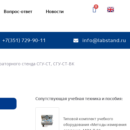
Вопрос-ответ
Новости
+7(351) 729-90-11
info@labstand.ru
раторного стенда СГУ-СТ, СГУ-СТ-ВК
тории
Готовые лаборатории
ебные комплексы
Соединения деталей машин
я
— Учебно-лабораторные ст
Сопутствующая учебная техника и пособия:
кая химия
— Стенды-планшеты и дем
макеты
я химия
химия
Механические передачи
Типовой комплект учебного
ая химия
оборудования «Методы измерения
— Учебно-лабораторные ст
кинетика