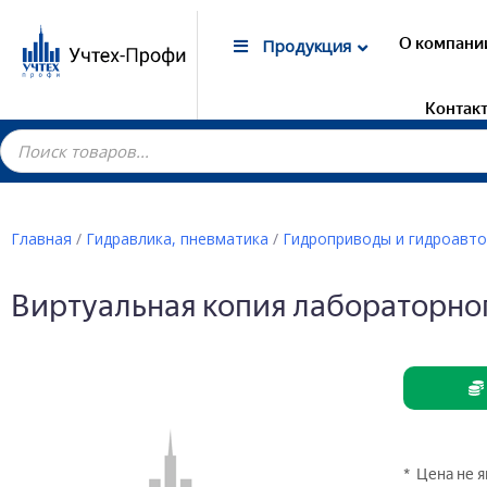
О компани
Продукция
Контак
Главная
/
Гидравлика, пневматика
/
Гидроприводы и гидроавт
Гот
Виртуальная копия лабораторног
Лаб
маг
Дем
Элек
Лаб
Дем
Лаб
* Цена не 
Дем