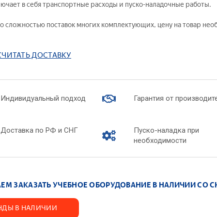
лючает в себя транспортные расходы и пуско-наладочные работы.
бно-производственное оборудование для
— Химическая
оратории «Оптик-механик»
— Коллоидная 
 со сложностью поставок многих комплектующих, цену на товар не
ораторные стенды — Молекулярная физика
— Химические 
ораторные стенды — Ядерная физика
— Химия нефти 
СЧИТАТЬ ДОСТАВКУ
ораторные стенды — Квантовая физика
— Химия воды
туальные лабораторные стенды
— Биохимия
ографическое оборудование
— Вещества и 
дняя школа
Индивидуальный подход
Гарантия от производит
— Интерактив
лядные пособия
Лабораторные к
Доставка по РФ и СНГ
Пуско-наладка при
необходимости
— Технологиче
ь вопрос по товару
производств
— Лабораторны
— Лабораторны
итать доставку
ЕМ ЗАКАЗАТЬ УЧЕБНОЕ ОБОРУДОВАНИЕ В НАЛИЧИИ СО С
— Лабораторны
химии
сить цену
НДЫ В НАЛИЧИИ