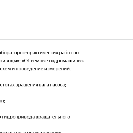
бия
Наглядные пособия
тории
Готовые лаборатории
абораторно-практических работ по
Лабораторные стенды
приводы»; «Объемные гидромашины».
ебные комплексы
Виртуальные стенды
 схем и проведение измерений.
бия
Наглядные пособия
стотах вращения вала насоса;
ан;
тории
Готовые лаборатории
ность
Системы пожарной безопасн
о гидропривода вращательного
е исполнение
— Лабораторные стенды
россельного регулирования