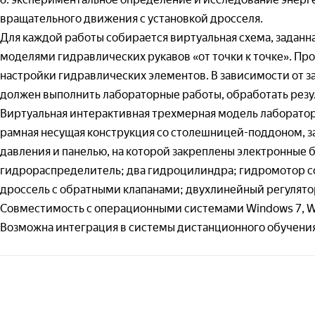
Адрес доста
— 
вращательного движения с установкой дросселя.
(т
Отправля
Для каждой работы собирается виртуальная схема, зада
— 
моделями гидравлических рукавов «от точки к точке». Пр
Отправля
настройки гидравлических элементов. В зависимости от з
Тео
должен выполнить лабораторные работы, обработать резул
— 
Отправля
(Т
Виртуальная интерактивная трехмерная модель лаборатор
— 
рамная несущая конструкция со столешницей-поддоном, з
(Т
давления и панелью, на которой закреплены электронные 
гидрораспределитель; два гидроцилиндра; гидромотор с
При
дроссель с обратными клапанами; двухлинейный регулято
— 
Совместимость с операционными системами Windows 7, Wi
(п
Возможна интеграция в системы дистанционного обучения
— 
(п
Вир
меха
— 