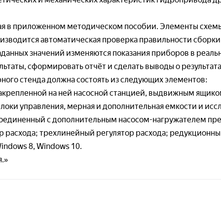
вки*
— Модульное 
Демонстрационные модели и механизмы
— Виртуальны
ехническая механика)
я заявку, я соглашаюсь с
Пользовательским соглашением
электробезопа
нная в приложенном методическом пособии. Элементы схе
Стенды-планшеты (техническая механика)
— Планшеты — 
оизводится автоматическая проверка правильности сборки
я заявку, я соглашаюсь с
Пользовательским соглашением
аданных значений изменяются показания приборов в реальн
рия машин и механизмов
Безопасность ж
ьтаты, сформировать отчёт и сделать выводы о результата
(промышленная б
Учебно-лабораторные стенды и комплексы
я заявку, я соглашаюсь с
Пользовательским соглашением
ММ)
ного стенда должна состоять из следующих элементов:
— Лабораторны
Демонстрационные модели и механизмы
вредных произ
акрепленной на ней насосной станцией, выдвижным ящиком
ММ)
— Виртуальны
блоки управления, мерная и дополнительная емкости и ис
безопасность и
оединенный с дополнительным насосом-нагружателем пре
кладная механика
р расхода; трехлинейный регулятор расхода; редукционны
Охранно-пожарн
Учебно-лабораторные стенды и комплексы
ndows 8, Windows 10.
рикладная механика)
Наглядные посо
.»
Демонстрационные модели и механизмы
рикладная механика)
туальные учебные работы (Теоретическая
ника. Прикладная механика. ТММ)
Аппаратные комплексы (ТММ)