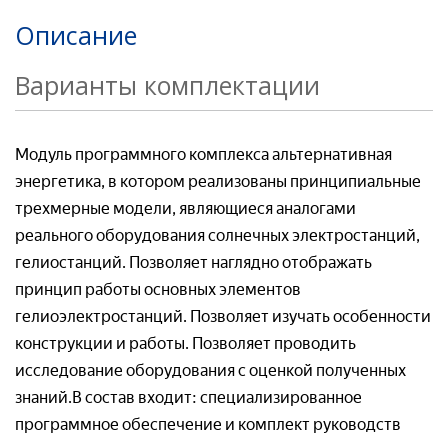
Описание
Товар*
Организация*
Варианты комплектации
Организация*
Организация*
Номер телефон*
Модуль программного комплекса альтернативная
Номер телефона*
энергетика, в котором реализованы принципиальные
трехмерные модели, являющиеся аналогами
Номер телефон *
Ваш вопрос:*
реального оборудования солнечных электростанций,
Адрес доставки*
гелиостанций. Позволяет наглядно отображать
принцип работы основных элементов
Отправляя заявку, я соглашаюсь с
гелиоэлектростанций. Позволяет изучать особенности
Пользовательским соглашением
конструкции и работы. Позволяет проводить
Отправляя заявку, я соглашаюсь с
исследование оборудования с оценкой полученных
Пользовательским соглашением
знаний.В состав входит: специализированное
программное обеспечение и комплект руководств
Отправляя заявку, я соглашаюсь с