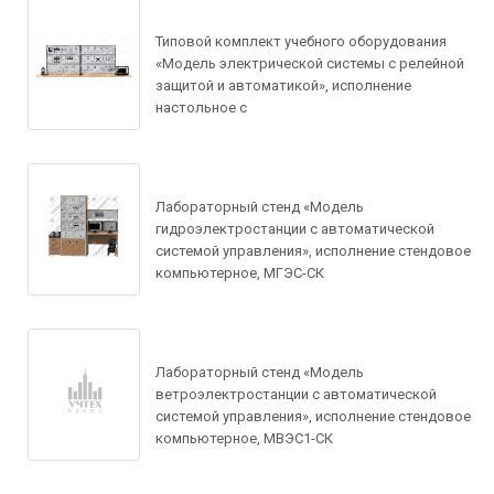
Типовой комплект учебного оборудования
«Модель электрической системы с релейной
защитой и автоматикой», исполнение
настольное с
Задать вопрос по
товару
Лабораторный стенд «Модель
Рассчитать доставку
гидроэлектростанции с автоматической
Ваше имя*
Запросить цену
системой управления», исполнение стендовое
компьютерное, МГЭС-СК
Ваше имя*
Ваше имя*
Ваш e-mail*
Лабораторный стенд «Модель
Ваш e-mail*
ветроэлектростанции с автоматической
системой управления», исполнение стендовое
Ваш e-mail*
Товар*
компьютерное, МВЭС1-СК
Товар*